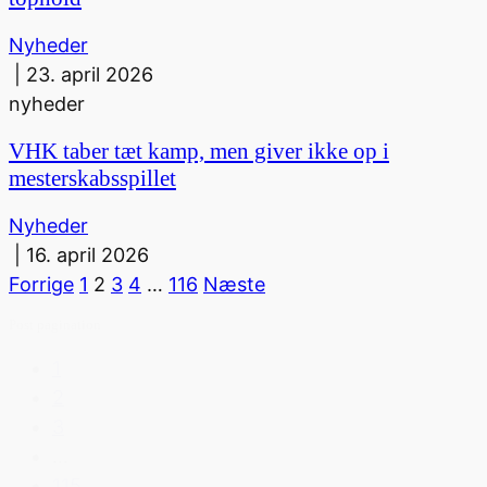
Nyheder
|
23. april 2026
nyheder
VHK taber tæt kamp, men giver ikke op i
mesterskabsspillet
Nyheder
|
16. april 2026
Forrige
1
2
3
4
…
116
Næste
Post pagination
1
2
3
…
115