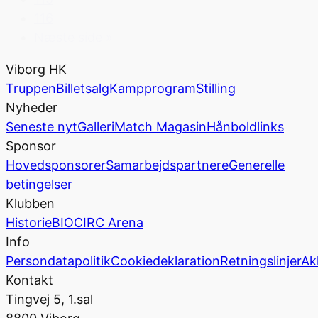
116
Næste side »
Viborg HK
Truppen
Billetsalg
Kampprogram
Stilling
Nyheder
Seneste nyt
Galleri
Match Magasin
Hånboldlinks
Sponsor
Hovedsponsorer
Samarbejdspartnere
Generelle
betingelser
Klubben
Historie
BIOCIRC Arena
Info
Persondatapolitik
Cookiedeklaration
Retningslinjer
Ak
Kontakt
Tingvej 5, 1.sal