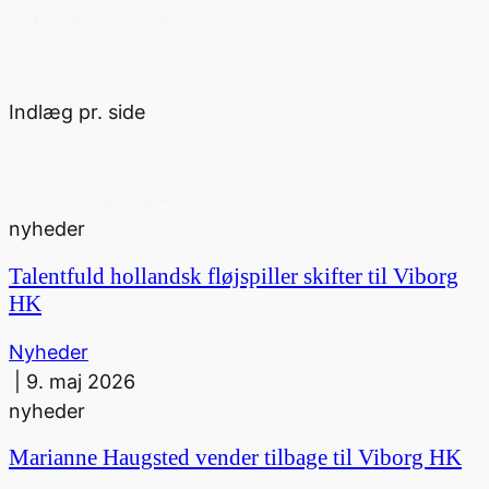
Sponsor
(196)
sort
Indlæg pr. side
Posts pr page
Posts pr page
nyheder
Talentfuld hollandsk fløjspiller skifter til Viborg
HK
Nyheder
|
9. maj 2026
nyheder
Marianne Haugsted vender tilbage til Viborg HK