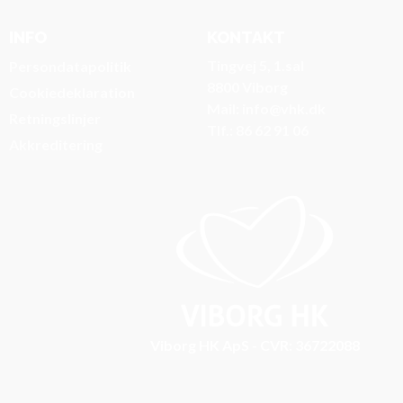
INFO
KONTAKT
Tingvej 5, 1.sal
Persondatapolitik
8800 Viborg
Cookiedeklaration
Mail: info@vhk.dk
Retningslinjer
Tlf.: 86 62 91 06
Akkreditering
Viborg HK ApS - CVR: 36722088