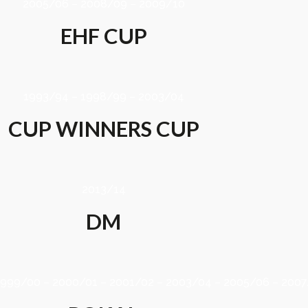
2005/06 – 2008/09 – 2009/10
sikrede
med stor glæde,
EHF CUP
European
org HK kan byde
League
Lindberg og Tvis
gruppespil
 Viborg
mange pen
1993/94 – 1998/99 – 2003/04
mmen som ny
kassen
partner i
CUP WINNERS CUP
n.
GF Viborg 
forankrin
stærkt
2013/14
partnersk
DM
Viborg HK
1999/00 – 2000/01 – 2001/02 – 2003/04 – 2005/06 – 200