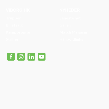
VIBORG HK
NYHEDER
Truppen
Seneste nyt
Billetsalg
Galleri
Kampprogram
Match Magasin
Stilling
Hånboldlinks