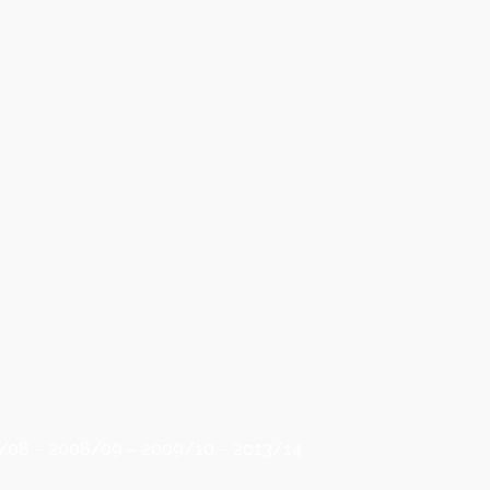
 og
ge i
– lokal
g og
ab med
7/08 – 2008/09 – 2009/10 – 2013/14