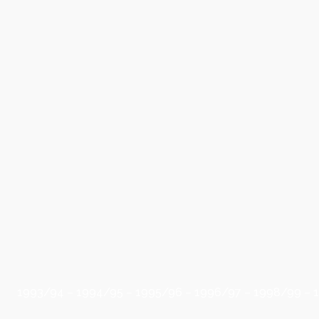
Det er 
at Vib
Jesper 
Køkken
velko
Bronze
klubbe
1993/94 – 1994/95 – 1995/96 – 1996/97 – 1998/99 – 