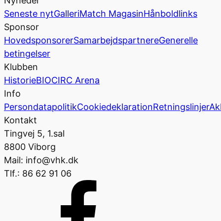
Nyheder
Seneste nyt
Galleri
Match Magasin
Hånboldlinks
Sponsor
Hovedsponsorer
Samarbejdspartnere
Generelle
betingelser
Klubben
Historie
BIOCIRC Arena
Info
Persondatapolitik
Cookiedeklaration
Retningslinjer
Ak
Kontakt
Tingvej 5, 1.sal
8800 Viborg
Mail: info@vhk.dk
Tlf.: 86 62 91 06