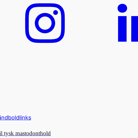
ndboldlinks
til tysk mastodonthold