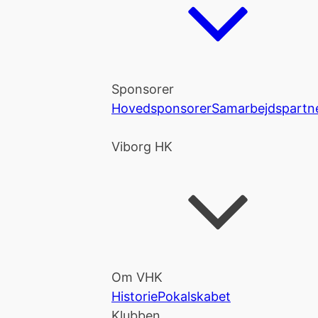
Sponsorer
Hovedsponsorer
Samarbejdspartn
Viborg HK
Om VHK
Historie
Pokalskabet
Klubben