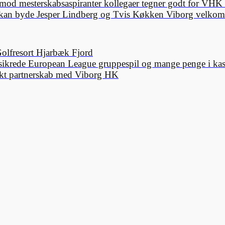
ør mod mesterskabsaspiranter kollegaer tegner godt for VH
 kan byde Jesper Lindberg og Tvis Køkken Viborg velko
olfresort Hjarbæk Fjord
sikrede European League gruppespil og mange penge i ka
rkt partnerskab med Viborg HK