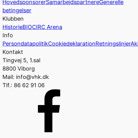
Hovedsponsorer
Samarbejdspartnere
Generelle
betingelser
Klubben
Historie
BIOCIRC Arena
Info
Persondatapolitik
Cookiedeklaration
Retningslinjer
Ak
Kontakt
Tingvej 5, 1.sal
8800 Viborg
Mail: info@vhk.dk
Tlf.: 86 62 91 06