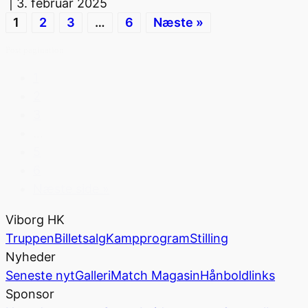
|
3. februar 2025
1
2
3
…
6
Næste »
Post pagination
1
2
3
…
5
6
Næste side »
Viborg HK
Truppen
Billetsalg
Kampprogram
Stilling
Nyheder
Seneste nyt
Galleri
Match Magasin
Hånboldlinks
Sponsor