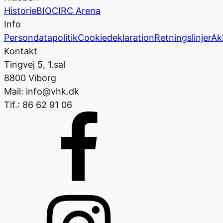
Historie
BIOCIRC Arena
Info
Persondatapolitik
Cookiedeklaration
Retningslinjer
Ak
Kontakt
Tingvej 5, 1.sal
8800 Viborg
Mail: info@vhk.dk
Tlf.: 86 62 91 06