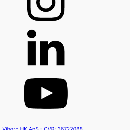
Viborg HK ApS - CVR: 36722088