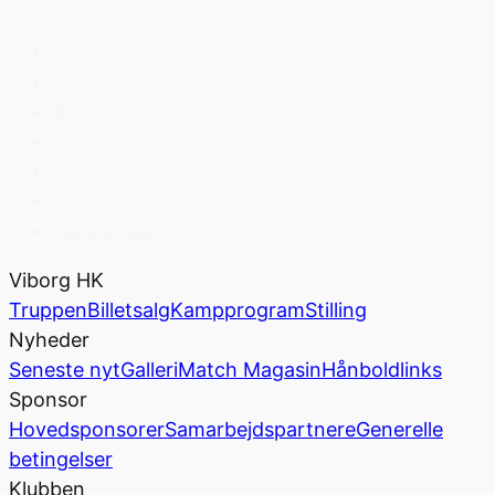
Post pagination
1
2
3
…
5
6
Næste side »
Viborg HK
Truppen
Billetsalg
Kampprogram
Stilling
Nyheder
Seneste nyt
Galleri
Match Magasin
Hånboldlinks
Sponsor
Hovedsponsorer
Samarbejdspartnere
Generelle
betingelser
Klubben