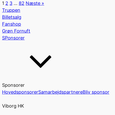
1
2
3
…
82
Næste »
Truppen
Billetsalg
Fanshop
Grøn Fornuft
SPonsorer
Sponsorer
Hovedsponsorer
Samarbejdspartnere
Bliv sponsor
Viborg HK