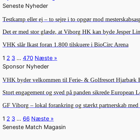
Seneste Nyheder
Testkamp eller ej – to sejre i to opgør mod mesterskabsa
Det er med stor glæde, at Viborg HK kan byde Jesper 
VHK slår Ikast foran 1.800 tilskuere i BioCirc Arena
1
2
3
…
470
Næste »
Sponsor Nyheder
VHK byder velkommen til Ferie- & Golfresort Hjarbæk 
Stort engagement og sved på panden sikrede European L
GF Viborg – lokal forankring og stærkt partnerskab me
1
2
3
…
66
Næste »
Seneste Match Magasin