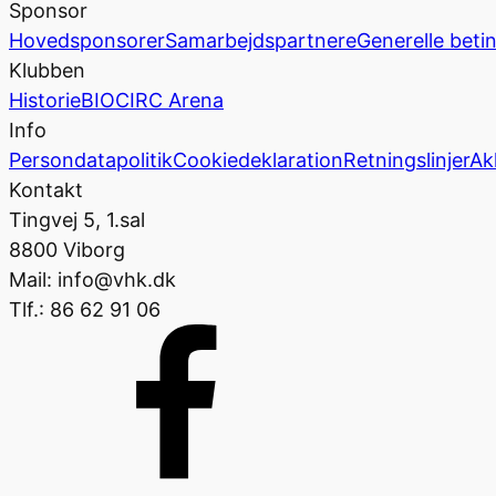
Sponsor
Hovedsponsorer
Samarbejdspartnere
Generelle beti
Klubben
Historie
BIOCIRC Arena
Info
Persondatapolitik
Cookiedeklaration
Retningslinjer
Ak
Kontakt
Tingvej 5, 1.sal
8800 Viborg
Mail: info@vhk.dk
Tlf.: 86 62 91 06