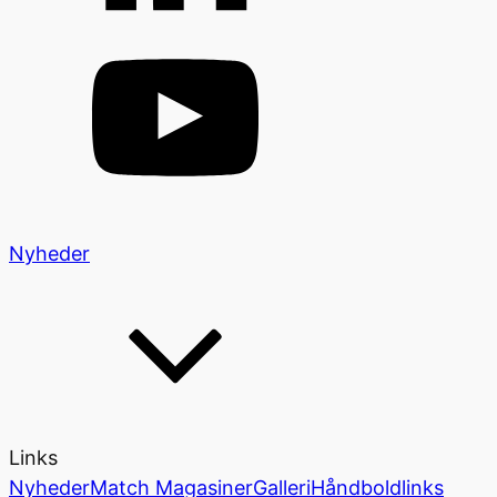
Nyheder
Links
Nyheder
Match Magasiner
Galleri
Håndboldlinks