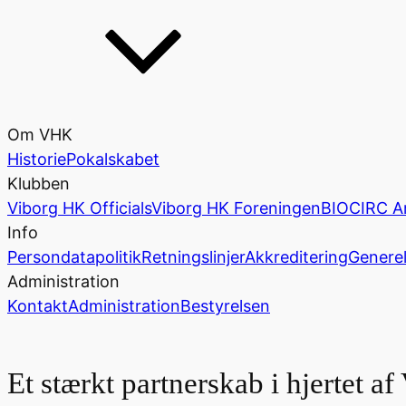
Om VHK
Historie
Pokalskabet
Klubben
Viborg HK Officials
Viborg HK Foreningen
BIOCIRC A
Info
Persondatapolitik
Retningslinjer
Akkreditering
Generel
Administration
Kontakt
Administration
Bestyrelsen
Et stærkt partnerskab i hjertet af