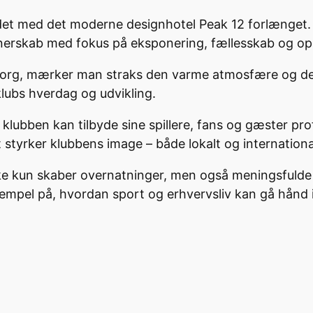
t med det moderne designhotel Peak 12 forlænget. Sa
artnerskab med fokus på eksponering, fællesskab og opl
Viborg, mærker man straks den varme atmosfære og de
klubs hverdag og udvikling.
klubben kan tilbyde sine spillere, fans og gæster pr
 styrker klubbens image – både lokalt og internationa
e kun skaber overnatninger, men også meningsfulde r
empel på, hvordan sport og erhvervsliv kan gå hånd 