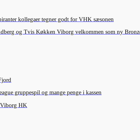
spiranter kollegaer tegner godt for VHK sæsonen
Lindberg og Tvis Køkken Viborg velkommen som ny Bronze
Fjord
eague gruppespil og mange penge i kassen
d Viborg HK