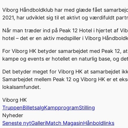
Viborg Håndboldklub har med glæde fået samarbejde
2021, har udviklet sig til et aktivt og værdifuldt p
Når man træder ind på Peak 12 Hotel i hjertet af 
hotel – det er en aktiv medspiller i Viborg Håndbold
For Viborg HK betyder samarbejdet med Peak 12, at 
kampe og events er hotellet en naturlig base, og det
Det betyder meget for Viborg HK at samarbejdet ikk
Samarbejdet mellem Peak 12 og Viborg HK er et eks
lokalsamfundet.
Viborg HK
Truppen
Billetsalg
Kampprogram
Stilling
Nyheder
Seneste nyt
Galleri
Match Magasin
Hånboldlinks