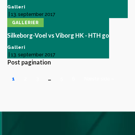
Galleri
|
13. september 2017
GALLERIER
Silkeborg-Voel vs Viborg HK - HTH go
Galleri
|
13. september 2017
Post pagination
1
2
3
…
5
6
Næste side »