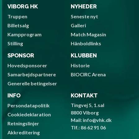
VIBORG HK
NYHEDER
Truppen
Seneste nyt
Billetsalg
Galleri
Kampprogram
Match Magasin
Stilling
Hånboldlinks
SPONSOR
KLUBBEN
Hovedsponsorer
Historie
Samarbejdspartnere
BIOCIRC Arena
Generelle betingelser
INFO
KONTAKT
Tingvej 5, 1.sal
Persondatapolitik
8800 Viborg
Cookiedeklaration
Mail: info@vhk.dk
Retningslinjer
Tlf.: 86 62 91 06
Akkreditering