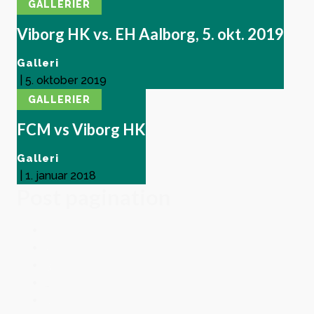
GALLERIER
Viborg HK vs. EH Aalborg, 5. okt. 2019
Galleri
|
5. oktober 2019
GALLERIER
FCM vs Viborg HK
Galleri
|
1. januar 2018
Post pagination
1
2
3
…
5