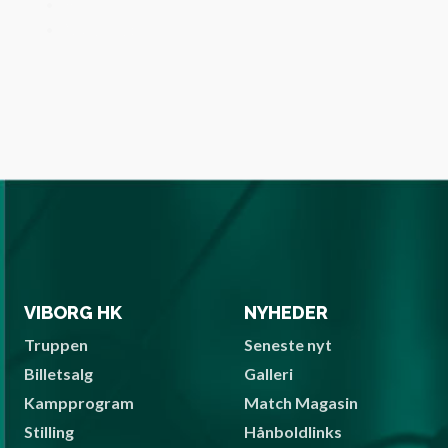
6
Næste side »
VIBORG HK
NYHEDER
Truppen
Seneste nyt
Billetsalg
Galleri
Kampprogram
Match Magasin
Stilling
Hånboldlinks