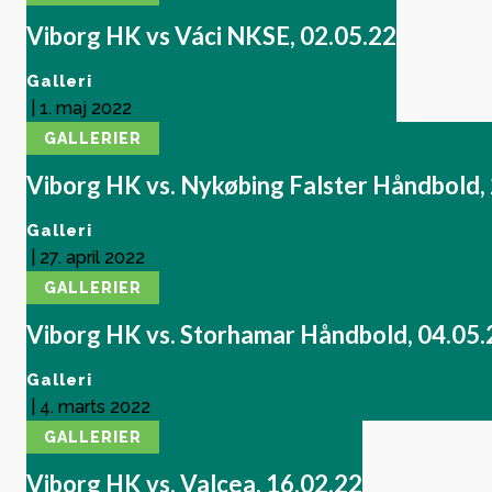
blive
Viborg HK vs Váci NKSE, 02.05.22
Nyest
Galleri
VHK 
|
1. maj 2022
ikoner
GALLERIER
formi
Viborg HK vs. Nykøbing Falster Håndbold,
afrun
hjem
Galleri
|
27. april 2022
GALLERIER
Viborg HK vs. Storhamar Håndbold, 04.05.
Galleri
|
4. marts 2022
GALLERIER
Viborg HK vs. Valcea, 16.02.22