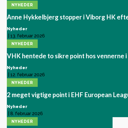
NYHEDER
Anne Hykkelbjerg stopper i Viborg HK ef
Nyheder
|
13. februar 2026
NYHEDER
VHK hentede to sikre point hos vennerne i
Nyheder
|
12. februar 2026
NYHEDER
2 meget vigtige point i EHF European Lea
Nyheder
|
8. februar 2026
NYHEDER