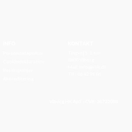
INFO
KONTAKT
Tingvej 5, 1.sal
Persondatapolitik
8800 Viborg
Cookiedeklaration
Mail: info@vhk.dk
Retningslinjer
Tlf.: 86 62 91 06
Akkreditering
Viborg HK ApS - CVR: 36722088