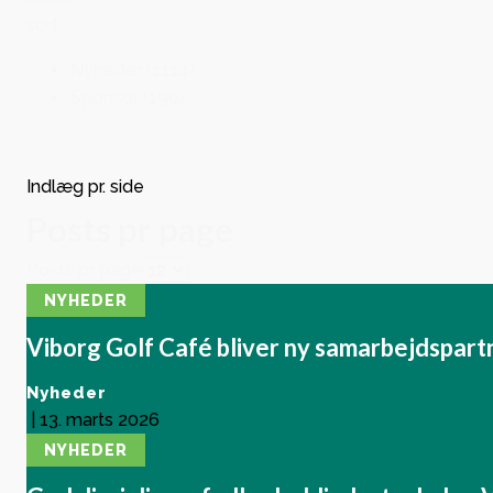
blive
sort
Nyest
Nyheder
(1114)
VHK 
Sponsor
(196)
ikoner
formi
Indlæg pr. side
afrun
Posts pr page
hjem
Posts pr page
NYHEDER
Viborg Golf Café bliver ny samarbejdspart
Nyheder
|
13. marts 2026
NYHEDER