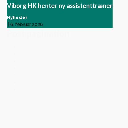
Viborg HK henter ny assistenttræner
Nyheder
|
6. februar 2026
Post pagination
1
2
3
…
115
116
Næste side »