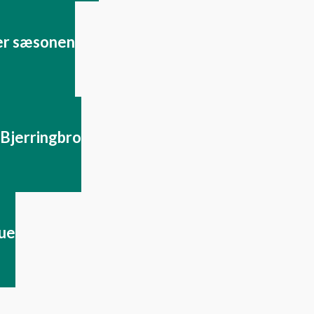
ter sæsonen
 Bjerringbro
gue