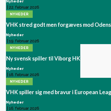
Nyheder
|
22. februar 2026
NYHEDER
VHK stred godt men forgæves mod Oden
Nyheder
|
19. februar 2026
NYHEDER
Ny svensk spiller til Viborg HK
Nyheder
|
18. februar 2026
NYHEDER
VHK spiller sig med bravur i European Leag
Nyheder
|
16. februar 2026