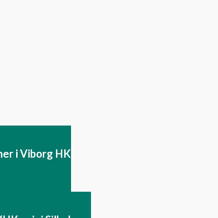
 bronze
Viborg HK gl
e spiller på
sig over forts
stammen af
samarbejde 
 fik en
Restaurant K
dabel
ding i sidste
mebanekamp
ner i Viborg HK