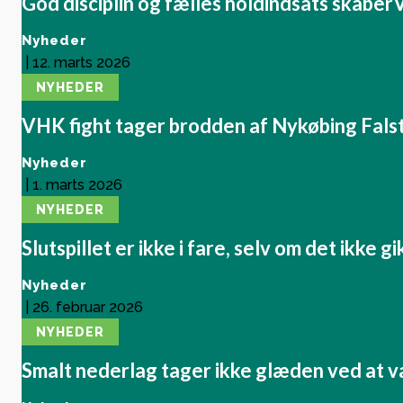
God disciplin og fælles holdindsats skaberV
Nyheder
|
12. marts 2026
NYHEDER
VHK fight tager brodden af Nykøbing Fals
Nyheder
|
1. marts 2026
NYHEDER
Slutspillet er ikke i fare, selv om det ikke 
Nyheder
|
26. februar 2026
NYHEDER
Smalt nederlag tager ikke glæden ved at 