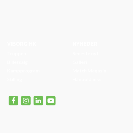
VIBORG HK
NYHEDER
Truppen
Seneste nyt
Billetsalg
Galleri
Kampprogram
Match Magasin
Stilling
Hånboldlinks