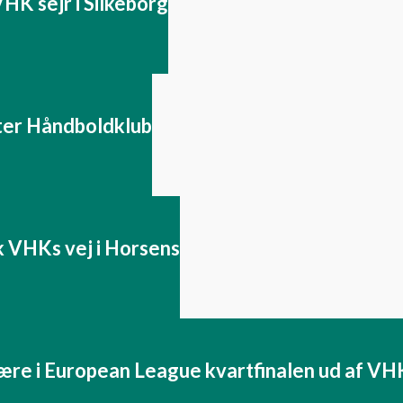
HK sejr i Silkeborg
ter Håndboldklub
gik VHKs vej i Horsens
være i European League kvartfinalen ud af V