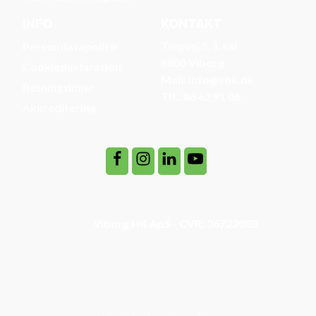
INFO
KONTAKT
Tingvej 5, 1.sal
Persondatapolitik
8800 Viborg
Cookiedeklaration
Mail: info@vhk.dk
Retningslinjer
Tlf.: 86 62 91 06
Akkreditering
Viborg HK ApS - CVR: 36722088