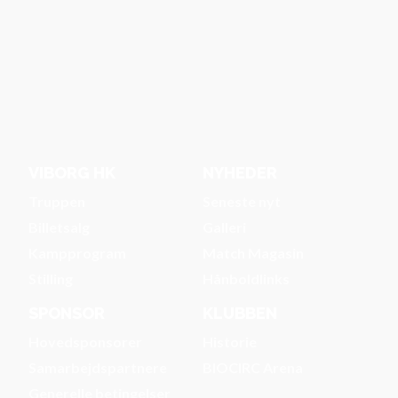
VIBORG HK
NYHEDER
Truppen
Seneste nyt
Billetsalg
Galleri
Kampprogram
Match Magasin
Stilling
Hånboldlinks
SPONSOR
KLUBBEN
Hovedsponsorer
Historie
Samarbejdspartnere
BIOCIRC Arena
Generelle betingelser