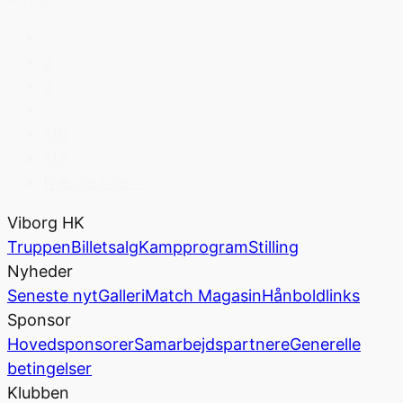
Post pagination
1
2
3
…
116
117
Næste side »
Viborg HK
Truppen
Billetsalg
Kampprogram
Stilling
Nyheder
Seneste nyt
Galleri
Match Magasin
Hånboldlinks
Sponsor
Hovedsponsorer
Samarbejdspartnere
Generelle
betingelser
Klubben