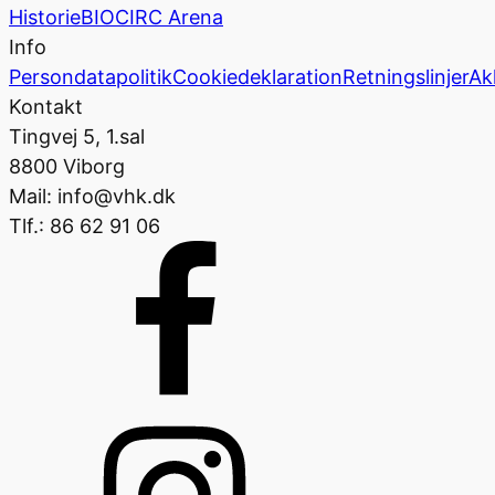
Historie
BIOCIRC Arena
Info
Persondatapolitik
Cookiedeklaration
Retningslinjer
Ak
Kontakt
Tingvej 5, 1.sal
8800 Viborg
Mail: info@vhk.dk
Tlf.: 86 62 91 06