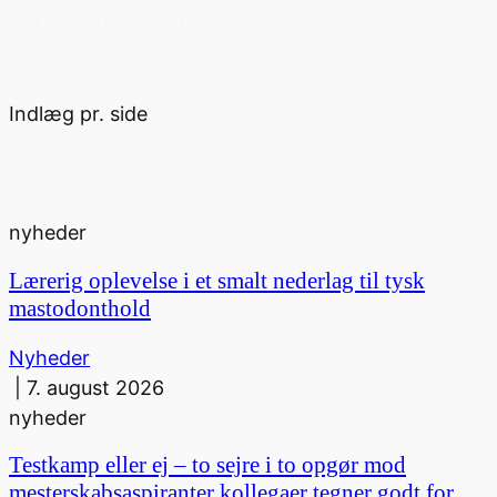
Sponsor
(196)
sort
Indlæg pr. side
Posts pr page
Posts pr page
nyheder
Lærerig oplevelse i et smalt nederlag til tysk
mastodonthold
Nyheder
|
7. august 2026
nyheder
Testkamp eller ej – to sejre i to opgør mod
mesterskabsaspiranter kollegaer tegner godt for