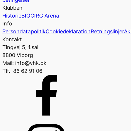
Klubben
Historie
BIOCIRC Arena
Info
Persondatapolitik
Cookiedeklaration
Retningslinjer
Ak
Kontakt
Tingvej 5, 1.sal
8800 Viborg
Mail: info@vhk.dk
Tlf.: 86 62 91 06