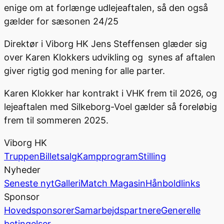
enige om at forlænge udlejeaftalen, så den også
gælder for sæsonen 24/25
Direktør i Viborg HK Jens Steffensen glæder sig
over Karen Klokkers udvikling og synes af aftalen
giver rigtig god mening for alle parter.
Karen Klokker har kontrakt i VHK frem til 2026, og
lejeaftalen med Silkeborg-Voel gælder så foreløbig
frem til sommeren 2025.
Viborg HK
Truppen
Billetsalg
Kampprogram
Stilling
Nyheder
Seneste nyt
Galleri
Match Magasin
Hånboldlinks
Sponsor
Hovedsponsorer
Samarbejdspartnere
Generelle
betingelser