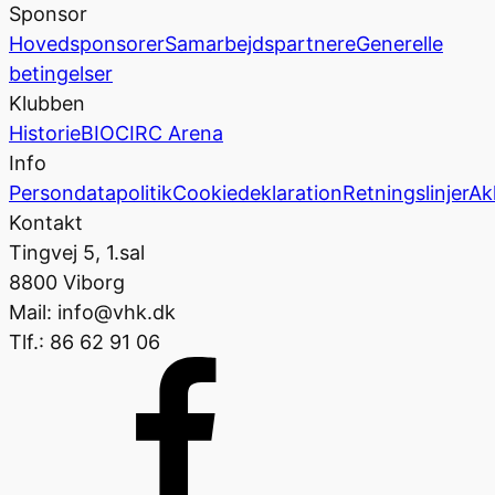
Sponsor
Hovedsponsorer
Samarbejdspartnere
Generelle
betingelser
Klubben
Historie
BIOCIRC Arena
Info
Persondatapolitik
Cookiedeklaration
Retningslinjer
Ak
Kontakt
Tingvej 5, 1.sal
8800 Viborg
Mail: info@vhk.dk
Tlf.: 86 62 91 06