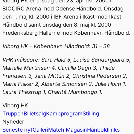
Viborg HK er tirsdag den 23. april kl. 2000 i
BIOCIRC Arena mod Odense Håndbold. Onsdag
den 1. maj kl. 2000 i IBF Arena i Ikast mod Ikast
Håndbold samt onsdag den 8. maj kl. 2000 i
Frederiksberg Hallerne mod København Håndbold.
Viborg HK – København Håndbold: 31 – 38
VHK målscore: Sara Hald 5, Louise Søndergaard 5,
Marielle Martinsen 4, Camilla Degn 3, Thilde
Frandsen 3, Jana Mittún 2, Christina Pedersen 2,
Maria Fisker 2, Alberte Simonsen 2, Julie Holm 1,
Laura Thestrup 1, Charité Mumbongo 1.
Viborg HK
Truppen
Billetsalg
Kampprogram
Stilling
Nyheder
Seneste nyt
Galleri
Match Magasin
Hånboldlinks