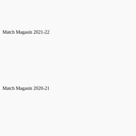
Match Magasin 2021-22
Match Magasin 2020-21