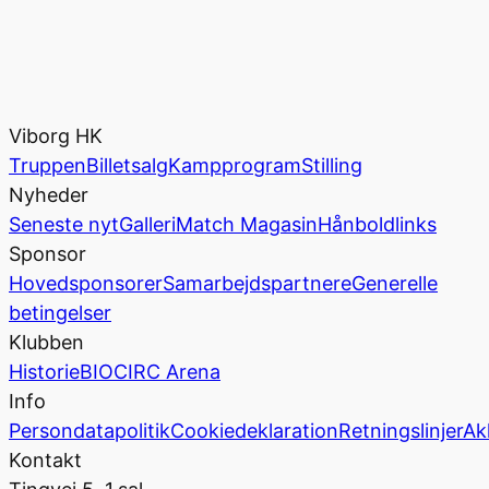
Viborg HK
Truppen
Billetsalg
Kampprogram
Stilling
Nyheder
Seneste nyt
Galleri
Match Magasin
Hånboldlinks
Sponsor
Hovedsponsorer
Samarbejdspartnere
Generelle
betingelser
Klubben
Historie
BIOCIRC Arena
Info
Persondatapolitik
Cookiedeklaration
Retningslinjer
Ak
Kontakt