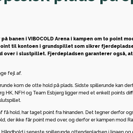
i to opgør mod
rskabsaspiranter
Stort
gaer tegner godt
engagem
HK sæsonen
sved på 
sikrede 
er på banen i VIBOCOLD Arena i kampen om to point mo
League
point til kontoen i grundspillet som sikrer fjerdeplad
d over i slustpillet. Fjerdepladsen garanterer også, at
gruppespi
r med stor glæde,
mange pe
borg HK kan byde
kassen
age fejl af.
r Lindberg og Tvis
n Viborg
llerunde kom de otte hold på plads. Sidste spillerunde kan derf
mmen som ny
org HK, NFH og Team Esbjerg ligger med et enkelt points dif
epartner i
GF Viborg
lutspillet.
en.
forankri
 få hold, har taget point fra hinanden. Det tegner derfor også t
stærkt
 de hold, der ikke får point med over, og derfor er kampen mod R
partners
Håndbold i seneste spillerunde ottendepladsen i ligaen og 