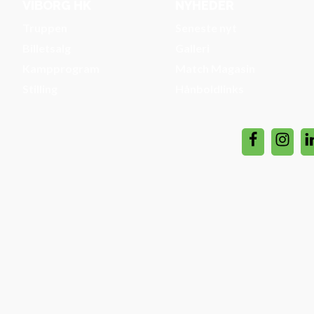
VIBORG HK
NYHEDER
Truppen
Seneste nyt
Billetsalg
Galleri
Kampprogram
Match Magasin
Stilling
Hånboldlinks