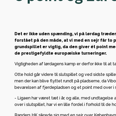
sejre 
meste
kolle
for V
Det er ikke uden spænding, vi på lørdag træd
forstået på den måde, at vi med en sejr får to 
grundspillet er vigtig, da den giver ét point me
Det e
de prestigefyldte europæiske turneringer.
at Vi
Vigtigheden af lørdagens kamp er derfor ikke til at t
Jespe
Køkke
Otte hold går videre til slutspillet og ved sidste spi
velko
men der kan blive flyttet rundt på pladserne, da Vib
Bronz
bevarelsen af fjerdepladsen og et point med over i s
klubb
- Ligaen har været tæt i år, og alle, med undtagelse af
over i slutspillet, har vi en lille fordel i forhold til
Randers HK sikrede sig med en sejr over København 