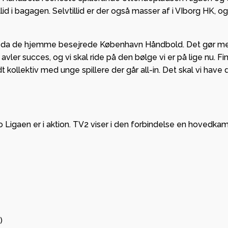
Viborg H
 i bagagen. Selvtillid er der også masser af i VIborg HK, og 
runde, da de hjemme besejrede København Håndbold. Det gør 
ler succes, og vi skal ride på den bølge vi er på lige nu. Fi
dt kollektiv med unge spillere der går all-in. Det skal vi hav
Go Ligaen er i aktion. TV2 viser i den forbindelse en hovedka
)