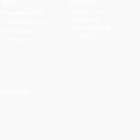
INFO
KONTAKT
Tingvej 5, 1.sal
Persondatapolitik
8800 Viborg
Cookiedeklaration
Mail: info@vhk.dk
Retningslinjer
Tlf.: 86 62 91 06
Akkreditering
VR: 36722088