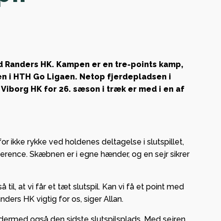
ent og
panden
European
d Randers HK. Kampen er en tre-points kamp,
sen i HTH Go Ligaen. Netop fjerdepladsen i
 Viborg HK for 26. sæson i træk er med i en af
l og
nge i
or ikke rykke ved holdenes deltagelse i slutspillet,
ference. Skæbnen er i egne hænder, og en sejr sikrer
 – lokal
ng og
il, at vi får et tæt slutspil. Kan vi få et point med
anders HK vigtig for os, siger Allan.
kab med
dermed også den sidste slutspilsplads. Med sejren