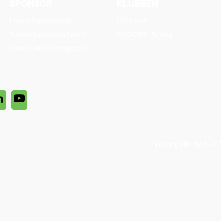
SPONSOR
KLUBBEN
Hovedsponsorer
Historie
Samarbejdspartnere
BIOCIRC Arena
Generelle betingelser
Viborg HK ApS - C