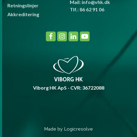
Mail: info@vhk.dk
Retningslinjer
Tlf.: 86 62 91 06
Akkreditering
Viborg HK ApS - CVR: 36722088
Made by Logicresolve