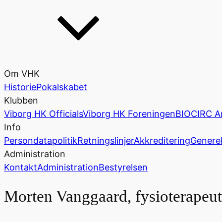
Om VHK
Historie
Pokalskabet
Klubben
Viborg HK Officials
Viborg HK Foreningen
BIOCIRC A
Info
Persondatapolitik
Retningslinjer
Akkreditering
Generel
Administration
Kontakt
Administration
Bestyrelsen
Morten Vanggaard, fysioterapeut