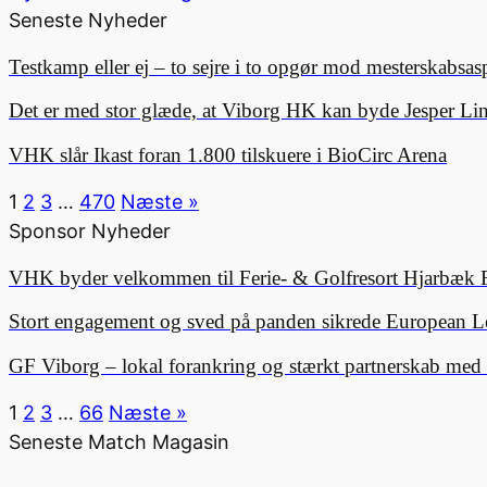
Seneste Nyheder
Testkamp eller ej – to sejre i to opgør mod mesterskabsa
Det er med stor glæde, at Viborg HK kan byde Jesper 
VHK slår Ikast foran 1.800 tilskuere i BioCirc Arena
1
2
3
…
470
Næste »
Sponsor Nyheder
VHK byder velkommen til Ferie- & Golfresort Hjarbæk 
Stort engagement og sved på panden sikrede European L
GF Viborg – lokal forankring og stærkt partnerskab me
1
2
3
…
66
Næste »
Seneste Match Magasin