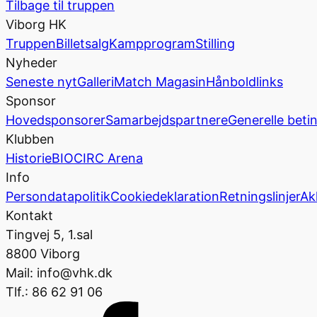
Tilbage til truppen
Viborg HK
Truppen
Billetsalg
Kampprogram
Stilling
Nyheder
Seneste nyt
Galleri
Match Magasin
Hånboldlinks
Sponsor
Hovedsponsorer
Samarbejdspartnere
Generelle beti
Klubben
Historie
BIOCIRC Arena
Info
Persondatapolitik
Cookiedeklaration
Retningslinjer
Ak
Kontakt
Tingvej 5, 1.sal
8800 Viborg
Mail: info@vhk.dk
Tlf.: 86 62 91 06