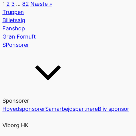
1
2
3
…
82
Næste »
Truppen
Billetsalg
Fanshop
Grøn Fornuft
SPonsorer
Sponsorer
Hovedsponsorer
Samarbejdspartnere
Bliv sponsor
Viborg HK