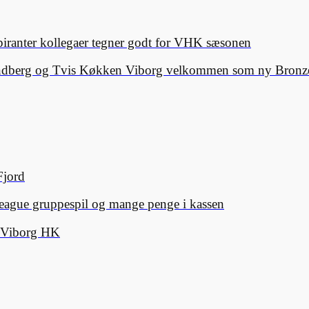
spiranter kollegaer tegner godt for VHK sæsonen
Lindberg og Tvis Køkken Viborg velkommen som ny Bronze
Fjord
eague gruppespil og mange penge i kassen
d Viborg HK