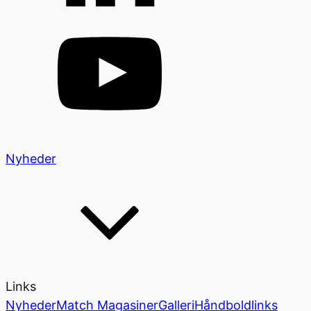
Nyheder
Links
Nyheder
Match Magasiner
Galleri
Håndboldlinks