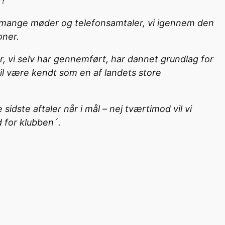
r!
e mange møder og telefonsamtaler, vi igennem den
oner.
, vi selv har gennemført, har dannet grundlag for
il være kendt som en af landets store
sidste aftaler når i mål – nej tværtimod vil vi
d for klubben´.