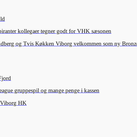
old
spiranter kollegaer tegner godt for VHK sæsonen
Lindberg og Tvis Køkken Viborg velkommen som ny Bronze
Fjord
eague gruppespil og mange penge i kassen
d Viborg HK