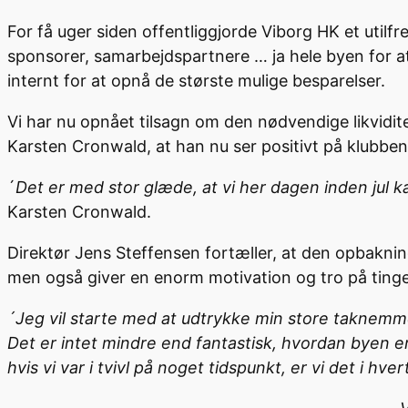
For få uger siden offentliggjorde Viborg HK et utilf
sponsorer, samarbejdspartnere … ja hele byen for at
internt for at opnå de største mulige besparelser.
Vi har nu opnået tilsagn om den nødvendige likviditet
Karsten Cronwald, at han nu ser positivt på klubbe
´
Det er med stor glæde, at vi her dagen inden jul ka
Karsten Cronwald.
Direktør Jens Steffensen fortæller, at den opbaknin
men også giver en enorm motivation og tro på ting
´Jeg vil starte med at udtrykke min store taknemmel
Det er intet mindre end fantastisk, hvordan byen e
hvis vi var i tvivl på noget tidspunkt, er vi det i hve