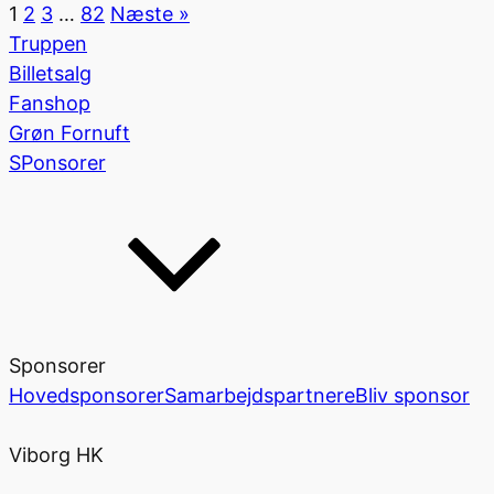
1
2
3
…
82
Næste »
Truppen
Billetsalg
Fanshop
Grøn Fornuft
SPonsorer
Sponsorer
Hovedsponsorer
Samarbejdspartnere
Bliv sponsor
Viborg HK