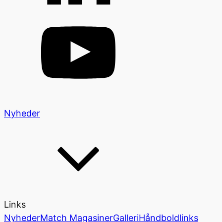
Nyheder
Links
Nyheder
Match Magasiner
Galleri
Håndboldlinks