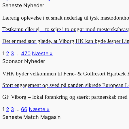
Seneste Nyheder
Lærerig oplevelse i et smalt nederlag til tysk mastodonth
Testkamp eller ej – to sejre i to opgør mod mesterskabsa
Det er med stor glæde, at Viborg HK kan byde Jesper 
1
2
3
…
470
Næste »
Sponsor Nyheder
VHK byder velkommen til Ferie- & Golfresort Hjarbæk 
Stort engagement og sved på panden sikrede European L
GF Viborg – lokal forankring og stærkt partnerskab me
1
2
3
…
66
Næste »
Seneste Match Magasin