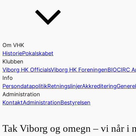
Om VHK
Historie
Pokalskabet
Klubben
Viborg HK Officials
Viborg HK Foreningen
BIOCIRC A
Info
Persondatapolitik
Retningslinjer
Akkreditering
Generel
Administration
Kontakt
Administration
Bestyrelsen
Tak Viborg og omegn – vi når i 