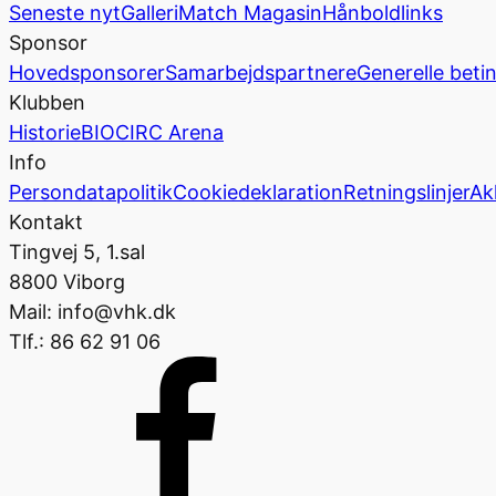
Seneste nyt
Galleri
Match Magasin
Hånboldlinks
Sponsor
Hovedsponsorer
Samarbejdspartnere
Generelle beti
Klubben
Historie
BIOCIRC Arena
Info
Persondatapolitik
Cookiedeklaration
Retningslinjer
Ak
Kontakt
Tingvej 5, 1.sal
8800 Viborg
Mail: info@vhk.dk
Tlf.: 86 62 91 06