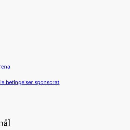
rena
le betingelser sponsorat
mål