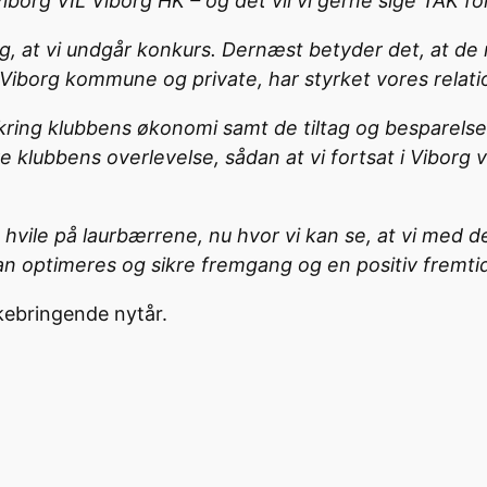
iborg VIL Viborg HK – og det vil vi gerne sige TAK fo
g, at vi undgår konkurs. Dernæst betyder det, at d
 Viborg kommune og private, har styrket vores relati
ring klubbens økonomi samt de tiltag og besparelser
klubbens overlevelse, sådan at vi fortsat i Viborg v
hvile på laurbærrene, nu hvor vi kan se, at vi med de 
an optimeres og sikre fremgang og en positiv fremti
kkebringende nytår.