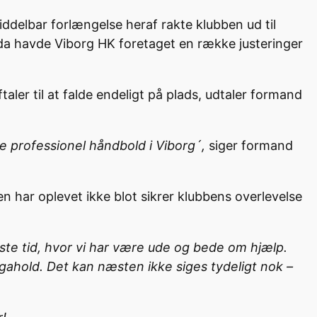
iddelbar forlængelse heraf rakte klubben ud til
 da havde Viborg HK foretaget en række justeringer
aler til at falde endeligt på plads, udtaler formand
ve professionel håndbold i Viborg´,
siger formand
n har oplevet ikke blot sikrer klubbens overlevelse
dste tid, hvor vi har være ude og bede om hjælp.
gahold. Det kan næsten ikke siges tydeligt nok –