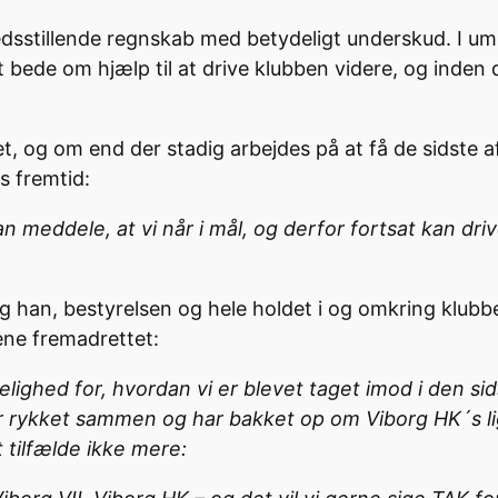
redsstillende regnskab med betydeligt underskud. I um
 bede om hjælp til at drive klubben videre, og inden
, og om end der stadig arbejdes på at få de sidste aft
ns fremtid:
n meddele, at vi når i mål, og derfor fortsat kan dri
g han, bestyrelsen og hele holdet i og omkring klubbe
ene fremadrettet:
ighed for, hvordan vi er blevet taget imod i den si
r rykket sammen og har bakket op om Viborg HK´s li
rt tilfælde ikke mere: