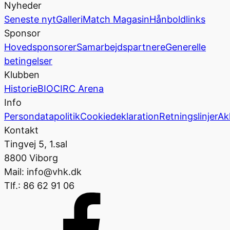
Nyheder
Seneste nyt
Galleri
Match Magasin
Hånboldlinks
Sponsor
Hovedsponsorer
Samarbejdspartnere
Generelle
betingelser
Klubben
Historie
BIOCIRC Arena
Info
Persondatapolitik
Cookiedeklaration
Retningslinjer
Ak
Kontakt
Tingvej 5, 1.sal
8800 Viborg
Mail: info@vhk.dk
Tlf.: 86 62 91 06