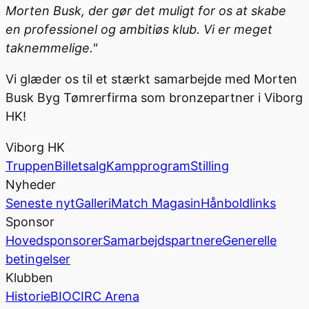
Morten Busk, der gør det muligt for os at skabe
en professionel og ambitiøs klub. Vi er meget
taknemmelige."
Vi glæder os til et stærkt samarbejde med Morten
Busk Byg Tømrerfirma som bronzepartner i Viborg
HK!
Viborg HK
Truppen
Billetsalg
Kampprogram
Stilling
Nyheder
Seneste nyt
Galleri
Match Magasin
Hånboldlinks
Sponsor
Hovedsponsorer
Samarbejdspartnere
Generelle
betingelser
Klubben
Historie
BIOCIRC Arena