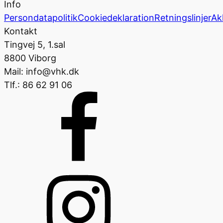
Info
Persondatapolitik
Cookiedeklaration
Retningslinjer
Ak
Kontakt
Tingvej 5, 1.sal
8800 Viborg
Mail: info@vhk.dk
Tlf.: 86 62 91 06