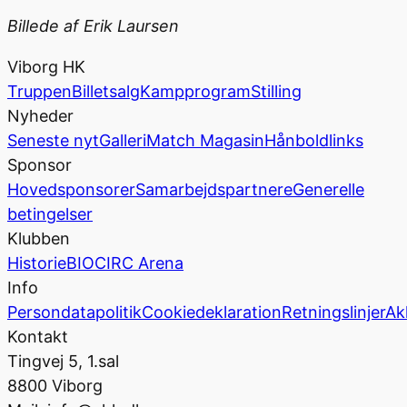
Billede af Erik Laursen
Viborg HK
Truppen
Billetsalg
Kampprogram
Stilling
Nyheder
Seneste nyt
Galleri
Match Magasin
Hånboldlinks
Sponsor
Hovedsponsorer
Samarbejdspartnere
Generelle
betingelser
Klubben
Historie
BIOCIRC Arena
Info
Persondatapolitik
Cookiedeklaration
Retningslinjer
Ak
Kontakt
Tingvej 5, 1.sal
8800 Viborg