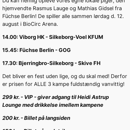
Du kan nemlig opleve vores egne lokale piger, den
hjemvendte Rasmus Lauge og Mathias Gidsel fra
Füchse Berlin! De spiller alle sammen lørdag d. 12.
august i BioCirc Arena.
14.00: Viborg HK - Silkeborg-Voel KFUM
15.45: Füchse Berlin - GOG
17.30: Bjerringbro-Silkeborg - Skive FH
Det bliver en fest uden lige, og du skal med! Derfor
er prisen for ALLE 3 kampe fuldstændig vanvittig!
299 kr. - VIP - giver adgang til Heidi Astrup
Lounge med drikkelse imellem kampene
200 kr. - Billet på langsiden