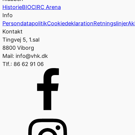
Historie
BIOCIRC Arena
Info
Persondatapolitik
Cookiedeklaration
Retningslinjer
Ak
Kontakt
Tingvej 5, 1.sal
8800 Viborg
Mail: info@vhk.dk
Tlf.: 86 62 91 06