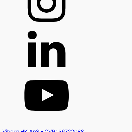
Viborg HK ApS - CVR: 36722088