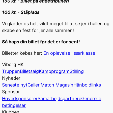
150 kr. - Billet på endetribunen
100 kr. - Ståplads
Vi glæder os helt vildt meget til at se jer i hallen og
skabe en fest for jer alle sammen!
Så haps din billet før det er for sent!
Billetter købes her:
En oplevelse i særklasse
Viborg HK
Truppen
Billetsalg
Kampprogram
Stilling
Nyheder
Seneste nyt
Galleri
Match Magasin
Hånboldlinks
Sponsor
Hovedsponsorer
Samarbejdspartnere
Generelle
betingelser
Klubben