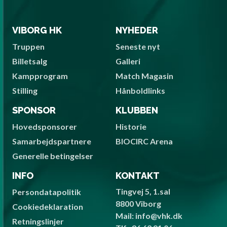
VIBORG HK
NYHEDER
Truppen
Seneste nyt
Billetsalg
Galleri
Kampprogram
Match Magasin
Stilling
Hånboldlinks
SPONSOR
KLUBBEN
Hovedsponsorer
Historie
Samarbejdspartnere
BIOCIRC Arena
Generelle betingelser
INFO
KONTAKT
Tingvej 5, 1.sal
Persondatapolitik
8800 Viborg
Cookiedeklaration
Mail: info@vhk.dk
Retningslinjer