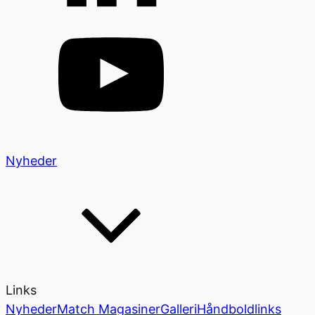
Nyheder
Links
Nyheder
Match Magasiner
Galleri
Håndboldlinks