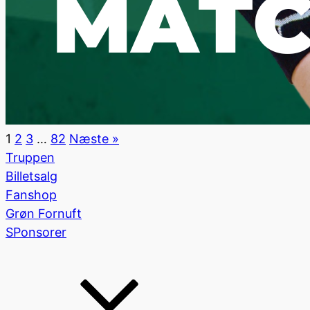
1
2
3
…
82
Næste »
Truppen
Billetsalg
Fanshop
Grøn Fornuft
SPonsorer