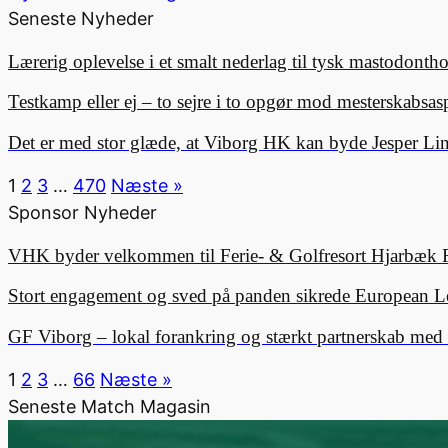
Seneste Nyheder
Lærerig oplevelse i et smalt nederlag til tysk mastodonth
Testkamp eller ej – to sejre i to opgør mod mesterskabsa
Det er med stor glæde, at Viborg HK kan byde Jesper 
1
2
3
…
470
Næste »
Sponsor Nyheder
VHK byder velkommen til Ferie- & Golfresort Hjarbæk 
Stort engagement og sved på panden sikrede European L
GF Viborg – lokal forankring og stærkt partnerskab me
1
2
3
…
66
Næste »
Seneste Match Magasin