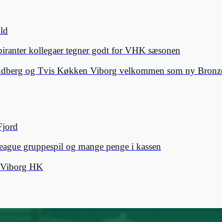
old
spiranter kollegaer tegner godt for VHK sæsonen
Lindberg og Tvis Køkken Viborg velkommen som ny Bronze
Fjord
eague gruppespil og mange penge i kassen
d Viborg HK