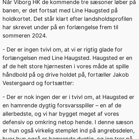
Når Viborg HK de kommende tre sæsoner løber på
banen, er det fortsat med Line Haugsted på
holdkortet. Det står klart efter landsholdsprofilen
har skrevet under på en forlængelse frem til
sommeren 2024.
- Der er ingen tvivl om, at vi er rigtig glade for
forlængelsen med Line Haugsted. Haugsted er en
af de helt store hjørnesten i vores måde at spille
håndbold på og drive holdet på, fortæller Jakob
Vestergaard og fortsætter:
- Der er nok ingen der er i tvivl om, at Haugsted er
en hamrende dygtig forsvarsspiller – en af de
allerbedste, og vi har bygget meget af vores
defensiv op omkring netop hende. I denne sæson
er hun også virkelig stemplet ind på angrebsdelen,
hvor hun også er hamrende dygtig, og jeg tror på,