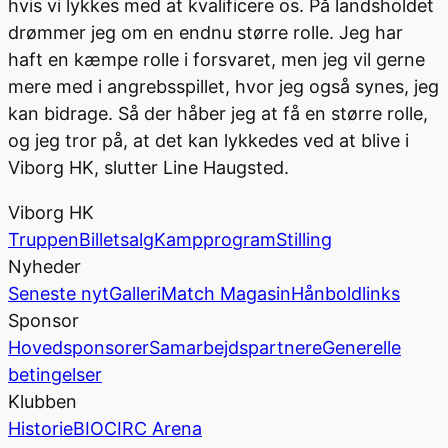
hvis vi lykkes med at kvalificere os. På landsholdet
drømmer jeg om en endnu større rolle. Jeg har
haft en kæmpe rolle i forsvaret, men jeg vil gerne
mere med i angrebsspillet, hvor jeg også synes, jeg
kan bidrage. Så der håber jeg at få en større rolle,
og jeg tror på, at det kan lykkedes ved at blive i
Viborg HK, slutter Line Haugsted.
Viborg HK
Truppen
Billetsalg
Kampprogram
Stilling
Nyheder
Seneste nyt
Galleri
Match Magasin
Hånboldlinks
Sponsor
Hovedsponsorer
Samarbejdspartnere
Generelle
betingelser
Klubben
Historie
BIOCIRC Arena