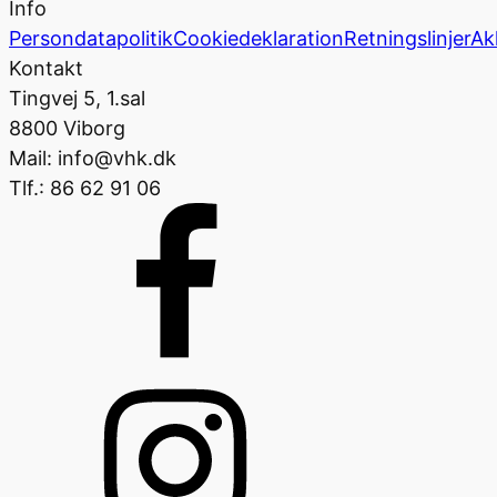
Info
Persondatapolitik
Cookiedeklaration
Retningslinjer
Ak
Kontakt
Tingvej 5, 1.sal
8800 Viborg
Mail: info@vhk.dk
Tlf.: 86 62 91 06