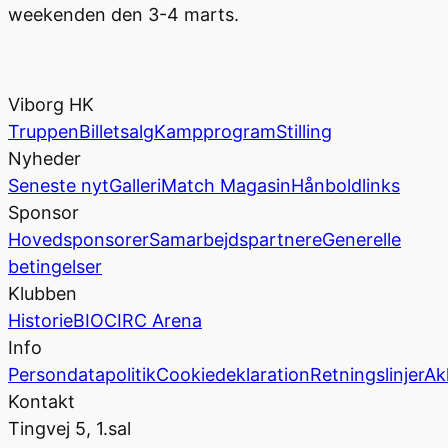
weekenden den 3-4 marts.
Viborg HK
Truppen
Billetsalg
Kampprogram
Stilling
Nyheder
Seneste nyt
Galleri
Match Magasin
Hånboldlinks
Sponsor
Hovedsponsorer
Samarbejdspartnere
Generelle
betingelser
Klubben
Historie
BIOCIRC Arena
Info
Persondatapolitik
Cookiedeklaration
Retningslinjer
Ak
Kontakt
Tingvej 5, 1.sal