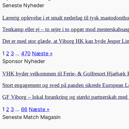
Seneste Nyheder
Lærerig oplevelse i et smalt nederlag til tysk mastodonth
Testkamp eller ej – to sejre i to opgør mod mesterskabsa
Det er med stor glæde, at Viborg HK kan byde Jesper 
1
2
3
…
470
Næste »
Sponsor Nyheder
VHK byder velkommen til Ferie- & Golfresort Hjarbæk 
Stort engagement og sved på panden sikrede European L
GF Viborg – lokal forankring og stærkt partnerskab me
1
2
3
…
66
Næste »
Seneste Match Magasin