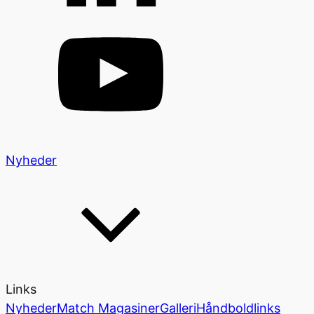
Nyheder
Links
Nyheder
Match Magasiner
Galleri
Håndboldlinks