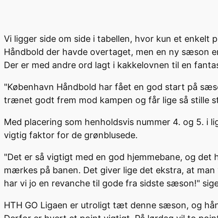
Vi ligger side om side i tabellen, hvor kun et enke
Håndbold der havde overtaget, men en ny sæson er 
Der er med andre ord lagt i kakkelovnen til en fant
"København Håndbold har fået en god start på sæsone
trænet godt frem mod kampen og får lige så stille sty
Med placering som henholdsvis nummer 4. og 5. i l
vigtig faktor for de grønblusede.
"Det er så vigtigt med en god hjemmebane, og det 
mærkes på banen. Det giver lige det ekstra, at man v
har vi jo en revanche til gode fra sidste sæson!" sig
HTH GO Ligaen er utroligt tæt denne sæson, og hånd