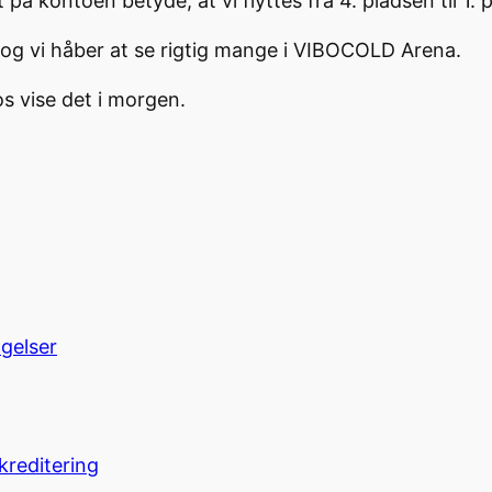
nt på kontoen betyde, at vi flyttes fra 4. pladsen til 
 vi håber at se rigtig mange i VIBOCOLD Arena.
 vise det i morgen.
ngelser
kreditering