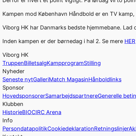
Derfor er hvert et point vigtigt. På lørdag vil to poi
Kampen mod København Håndbold er en TV kamp, og
Viborg HK har Danmarks bedste hjemmebane. Lad os
Inden kampen er der børnedag i hal 2. Se mere
HER
Viborg HK
Truppen
Billetsalg
Kampprogram
Stilling
Nyheder
Seneste nyt
Galleri
Match Magasin
Hånboldlinks
Sponsor
Hovedsponsorer
Samarbejdspartnere
Generelle beti
Klubben
Historie
BIOCIRC Arena
Info
Persondatapolitik
Cookiedeklaration
Retningslinjer
Ak