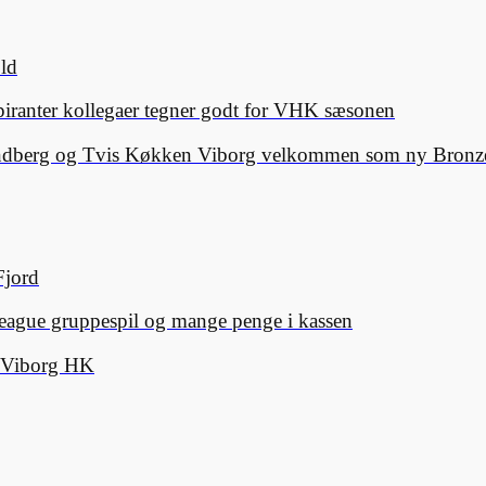
old
spiranter kollegaer tegner godt for VHK sæsonen
Lindberg og Tvis Køkken Viborg velkommen som ny Bronze
Fjord
eague gruppespil og mange penge i kassen
d Viborg HK