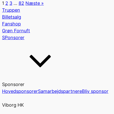
1
2
3
…
82
Næste »
Truppen
Billetsalg
Fanshop
Grøn Fornuft
SPonsorer
Sponsorer
Hovedsponsorer
Samarbejdspartnere
Bliv sponsor
Viborg HK