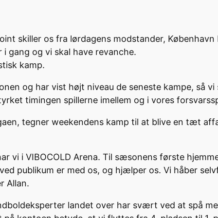
lt point skiller os fra lørdagens modstander, Københ
i gang og vi skal have revanche.
astisk kamp.
n og har vist højt niveau de seneste kampe, så vi sk
rket timingen spillerne imellem og i vores forsvarsspi
igaen, tegner weekendens kamp til at blive en tæt a
har vi i VIBOCOLD Arena. Til sæsonens første hjemme
ed publikum er med os, og hjælper os. Vi håber selvføl
er Allan.
boldeksperter landet over har svært ved at spå medal