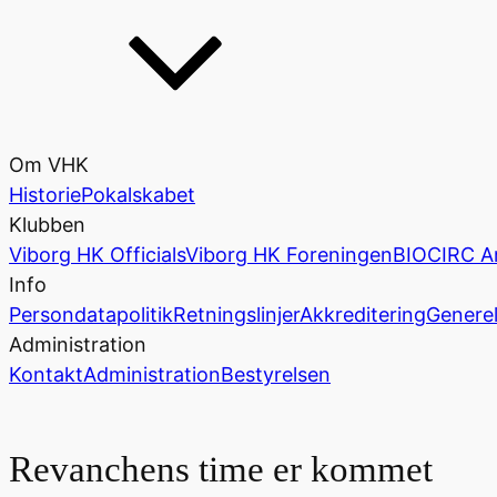
Om VHK
Historie
Pokalskabet
Klubben
Viborg HK Officials
Viborg HK Foreningen
BIOCIRC A
Info
Persondatapolitik
Retningslinjer
Akkreditering
Generel
Administration
Kontakt
Administration
Bestyrelsen
Revanchens time er kommet