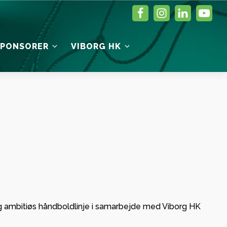
SPONSORER
VIBORG HK
ER
SENESTE MATCH
ADMINISTRATION
MAGASIN
Kontakt
Administration
Bestyrelsen
ponsorat
og ambitiøs håndboldlinje i samarbejde med Viborg HK