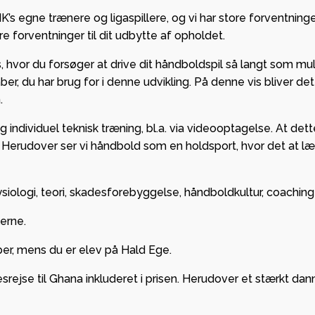
’s egne trænere og ligaspillere, og vi har store forventninger
e forventninger til dit udbytte af opholdet.
 hvor du forsøger at drive dit håndboldspil så langt som mul
r, du har brug for i denne udvikling. På denne vis bliver det 
.
dividuel teknisk træning, bl.a. via videooptagelse. At dette l
re. Herudover ser vi håndbold som en holdsport, hvor det at læ
iologi, teori, skadesforebyggelse, håndboldkultur, coachin
erne.
bber, mens du er elev på Hald Ege.
srejse til Ghana inkluderet i prisen. Herudover et stærkt da