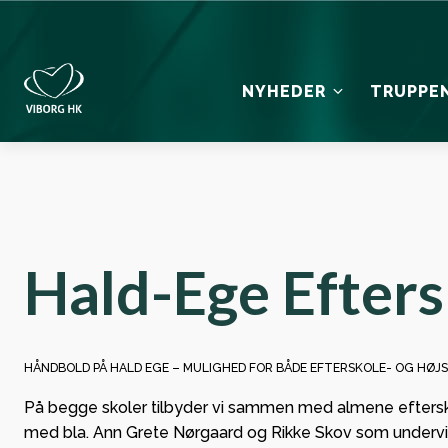
NYHEDER
TRUPPE
LINKS
SPONSORER
OM VHK
SENES
KLUBB
Gode
Nyheder
Hovedsponsorer
Historie
Viborg HK 
til d
Match Magasiner
Samarbejdspartnere
Pokalskabet
Viborg HK
Hald-Ege Efters
mand
Galleri
Bliv sponsor
BIOCIRC 
Ikast
Håndboldlinks
blev 
HÅNDBOLD PÅ HALD EGE – MULIGHED FOR BÅDE EFTERSKOLE- OG HØJ
udfor
På begge skoler tilbyder vi sammen med almene eftersko
Godk
med bla. Ann Grete Nørgaard og Rikke Skov som undervi
grund