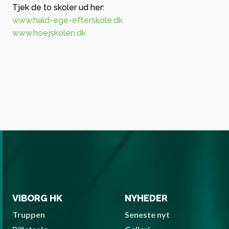
Tjek de to skoler ud her:
www.hald-ege-efterskole.dk
www.hoejskolen.dk
VIBORG HK
NYHEDER
Truppen
Seneste nyt