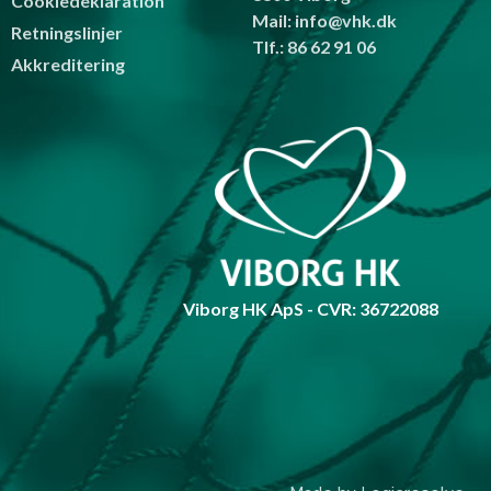
Cookiedeklaration
Mail: info@vhk.dk
Retningslinjer
Tlf.: 86 62 91 06
Akkreditering
Viborg HK ApS - CVR: 36722088