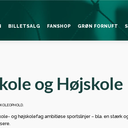
N
BILLETSALG
FANSHOP
GRØN FORNUFT
TE NYHEDER
EN
SPONSOR NYHED
INFO
 lærepenge
Officials
Persondatapolitik
et unge VHK
 Foreningen
kole og Højskole
Retningslinjer
skab
Arena
Akkreditering
 Håndbold
seriøst
Generelle betingelser s
SKOLEOPHOLD.
dret
le- og højskolefag ambitiøse sportslinjer – bla. en stærk 
endt
sere.
spilsrunde