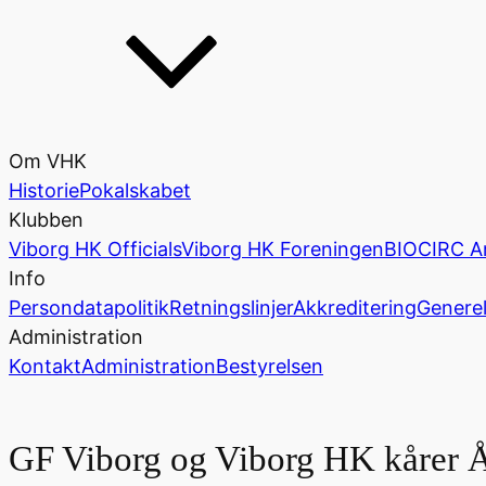
Om VHK
Historie
Pokalskabet
Klubben
Viborg HK Officials
Viborg HK Foreningen
BIOCIRC A
Info
Persondatapolitik
Retningslinjer
Akkreditering
Generel
Administration
Kontakt
Administration
Bestyrelsen
GF Viborg og Viborg HK kårer År