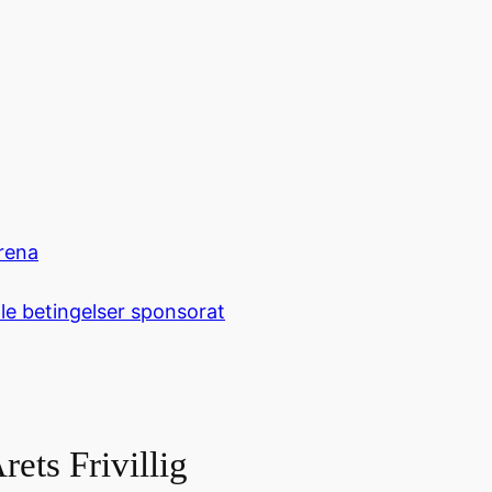
rena
le betingelser sponsorat
ets Frivillig