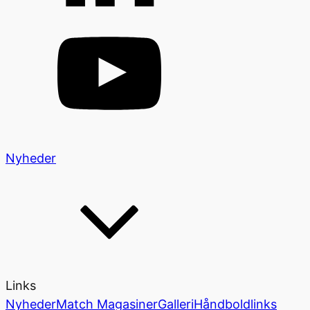
Nyheder
Links
Nyheder
Match Magasiner
Galleri
Håndboldlinks