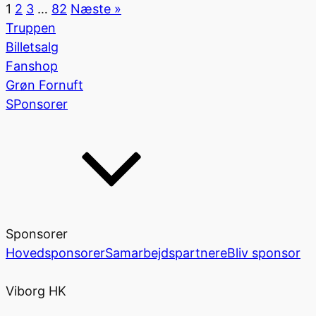
1
2
3
…
82
Næste »
Truppen
Billetsalg
Fanshop
Grøn Fornuft
SPonsorer
Sponsorer
Hovedsponsorer
Samarbejdspartnere
Bliv sponsor
Viborg HK