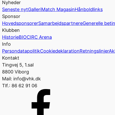
Nyheder
Seneste nyt
Galleri
Match Magasin
Hånboldlinks
Sponsor
Hovedsponsorer
Samarbejdspartnere
Generelle beti
Klubben
Historie
BIOCIRC Arena
Info
Persondatapolitik
Cookiedeklaration
Retningslinjer
Ak
Kontakt
Tingvej 5, 1.sal
8800 Viborg
Mail: info@vhk.dk
Tlf.: 86 62 91 06