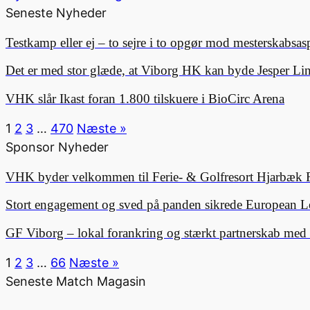
Seneste Nyheder
Testkamp eller ej – to sejre i to opgør mod mesterskabsa
Det er med stor glæde, at Viborg HK kan byde Jesper 
VHK slår Ikast foran 1.800 tilskuere i BioCirc Arena
1
2
3
…
470
Næste »
Sponsor Nyheder
VHK byder velkommen til Ferie- & Golfresort Hjarbæk 
Stort engagement og sved på panden sikrede European L
GF Viborg – lokal forankring og stærkt partnerskab me
1
2
3
…
66
Næste »
Seneste Match Magasin