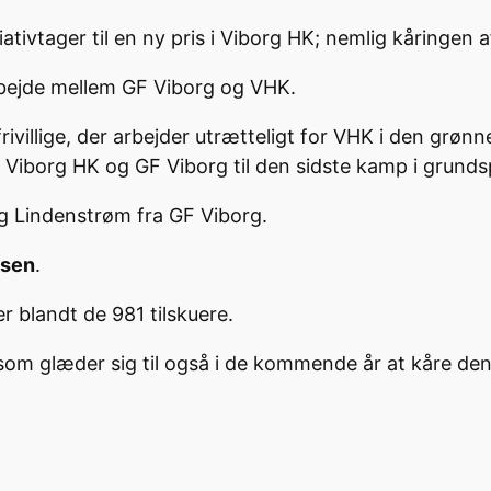
ativtager til en ny pris i Viborg HK; nemlig kåringen af 
marbejde mellem GF Viborg og VHK.
villige, der arbejder utrætteligt for VHK i den grønne 
Viborg HK og GF Viborg til den sidste kamp i grundspi
g Lindenstrøm fra GF Viborg.
lsen
.
r blandt de 981 tilskuere.
rg, som glæder sig til også i de kommende år at kåre den