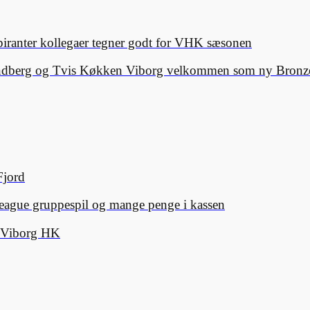
spiranter kollegaer tegner godt for VHK sæsonen
Lindberg og Tvis Køkken Viborg velkommen som ny Bronze
Fjord
eague gruppespil og mange penge i kassen
d Viborg HK