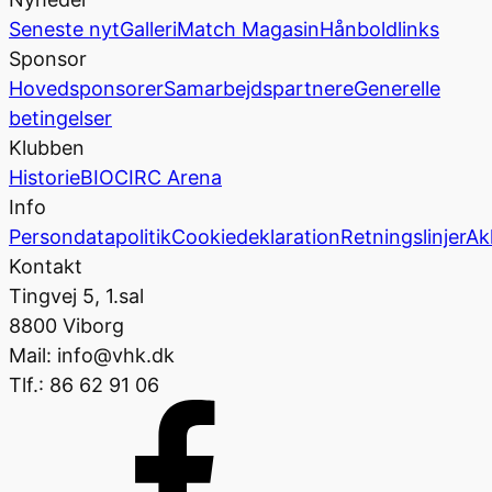
Seneste nyt
Galleri
Match Magasin
Hånboldlinks
Sponsor
Hovedsponsorer
Samarbejdspartnere
Generelle
betingelser
Klubben
Historie
BIOCIRC Arena
Info
Persondatapolitik
Cookiedeklaration
Retningslinjer
Ak
Kontakt
Tingvej 5, 1.sal
8800 Viborg
Mail: info@vhk.dk
Tlf.: 86 62 91 06