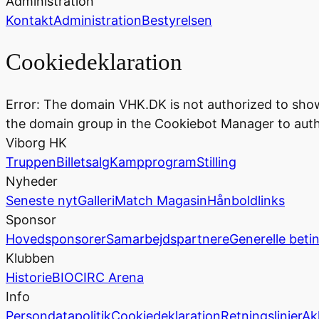
Administration
Kontakt
Administration
Bestyrelsen
Cookiedeklaration
Error: The domain VHK.DK is not authorized to sho
the domain group in the Cookiebot Manager to auth
Viborg HK
Truppen
Billetsalg
Kampprogram
Stilling
Nyheder
Seneste nyt
Galleri
Match Magasin
Hånboldlinks
Sponsor
Hovedsponsorer
Samarbejdspartnere
Generelle beti
Klubben
Historie
BIOCIRC Arena
Info
Persondatapolitik
Cookiedeklaration
Retningslinjer
Ak