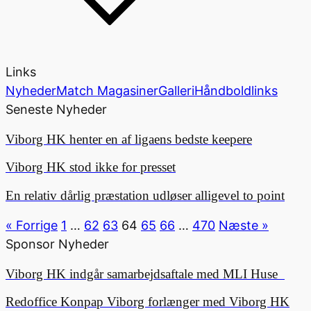
Links
Nyheder
Match Magasiner
Galleri
Håndboldlinks
Seneste Nyheder
Viborg HK henter en af ligaens bedste keepere
Viborg HK stod ikke for presset
En relativ dårlig præstation udløser alligevel to point
« Forrige
1
…
62
63
64
65
66
…
470
Næste »
Sponsor Nyheder
Viborg HK indgår samarbejdsaftale med MLI Huse
Redoffice Konpap Viborg forlænger med Viborg HK