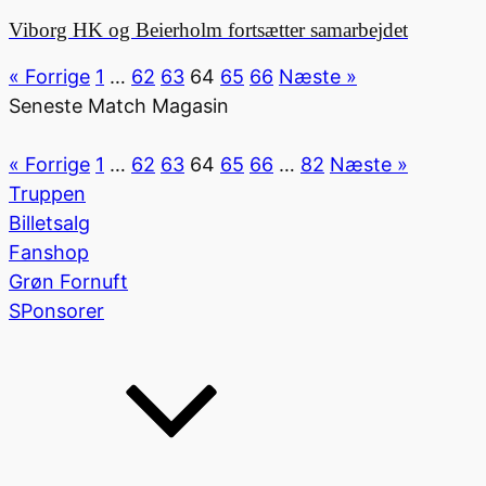
Viborg HK og Beierholm fortsætter samarbejdet
« Forrige
1
…
62
63
64
65
66
Næste »
Seneste Match Magasin
« Forrige
1
…
62
63
64
65
66
…
82
Næste »
Truppen
Billetsalg
Fanshop
Grøn Fornuft
SPonsorer