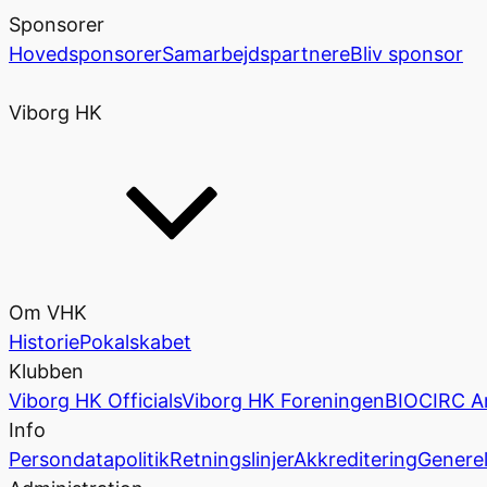
Sponsorer
Hovedsponsorer
Samarbejdspartnere
Bliv sponsor
Viborg HK
Om VHK
Historie
Pokalskabet
Klubben
Viborg HK Officials
Viborg HK Foreningen
BIOCIRC A
Info
Persondatapolitik
Retningslinjer
Akkreditering
Generel