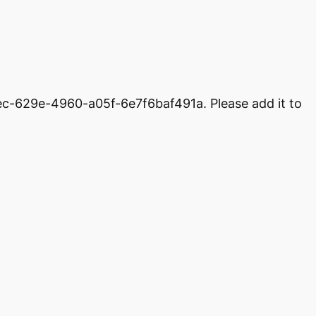
7ec-629e-4960-a05f-6e7f6baf491a. Please add it to