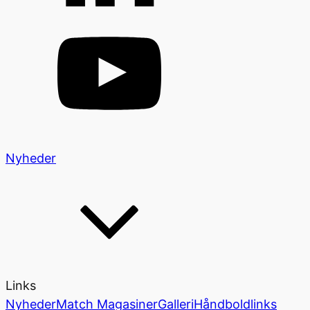
Nyheder
Links
Nyheder
Match Magasiner
Galleri
Håndboldlinks