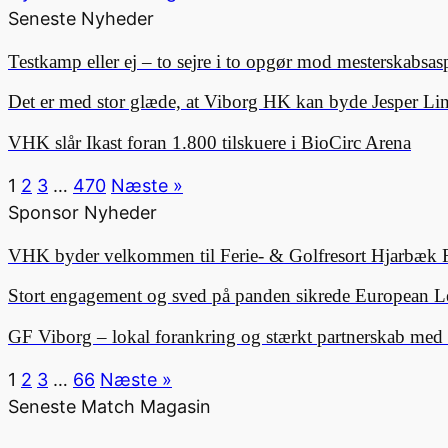
Seneste Nyheder
Testkamp eller ej – to sejre i to opgør mod mesterskabsa
Det er med stor glæde, at Viborg HK kan byde Jesper 
VHK slår Ikast foran 1.800 tilskuere i BioCirc Arena
1
2
3
…
470
Næste »
Sponsor Nyheder
VHK byder velkommen til Ferie- & Golfresort Hjarbæk 
Stort engagement og sved på panden sikrede European L
GF Viborg – lokal forankring og stærkt partnerskab me
1
2
3
…
66
Næste »
Seneste Match Magasin