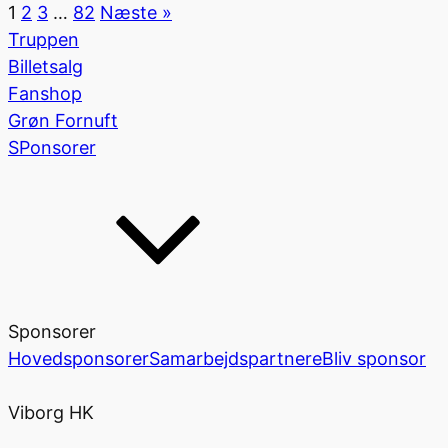
1
2
3
…
82
Næste »
Truppen
Billetsalg
Fanshop
Grøn Fornuft
SPonsorer
Sponsorer
Hovedsponsorer
Samarbejdspartnere
Bliv sponsor
Viborg HK