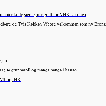
spiranter kollegaer tegner godt for VHK sæsonen
Lindberg og Tvis Køkken Viborg velkommen som ny Bronze
Fjord
eague gruppespil og mange penge i kassen
d Viborg HK