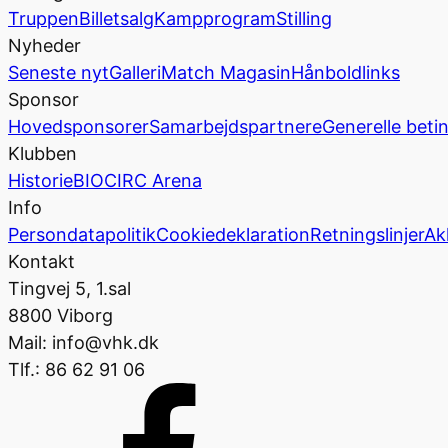
Truppen
Billetsalg
Kampprogram
Stilling
Nyheder
Seneste nyt
Galleri
Match Magasin
Hånboldlinks
Sponsor
Hovedsponsorer
Samarbejdspartnere
Generelle beti
Klubben
Historie
BIOCIRC Arena
Info
Persondatapolitik
Cookiedeklaration
Retningslinjer
Ak
Kontakt
Tingvej 5, 1.sal
8800 Viborg
Mail: info@vhk.dk
Tlf.: 86 62 91 06