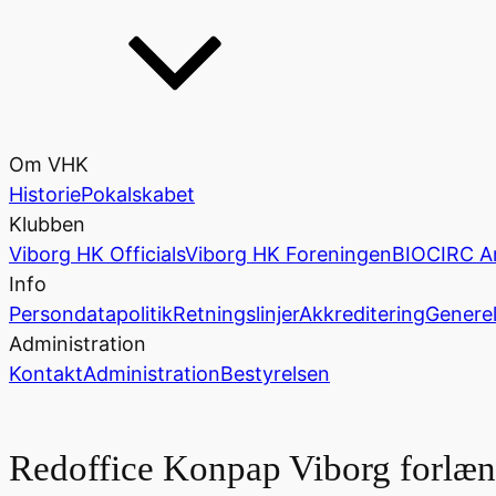
Om VHK
Historie
Pokalskabet
Klubben
Viborg HK Officials
Viborg HK Foreningen
BIOCIRC A
Info
Persondatapolitik
Retningslinjer
Akkreditering
Generel
Administration
Kontakt
Administration
Bestyrelsen
Redoffice Konpap Viborg forlæ