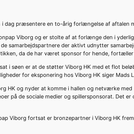
an i dag præsentere en to-årig forlængelse af aftale
onpap Viborg og er stolte af at forlænge den i yderli
f de samarbejdspartnere der aktivt udnytter samarbej
utikken, da de har været sponsor for hende, fortæller
sat i søen er at de støtter Viborg HK med et flot belø
ligheder for eksponering hos Viborg HK siger Mads 
borg HK og nyder at komme i hallen og netværke med d
oer på de sociale medier og spillersponsorat. Det er 
pap Viborg fortsat er bronzepartner i Viborg HK frem