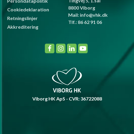
Tingvej 5, 1.sal
Persondatapolitik
8800 Viborg
Cookiedeklaration
Mail: info@vhk.dk
Retningslinjer
Tlf.: 86 62 91 06
Akkreditering
Viborg HK ApS - CVR: 36722088