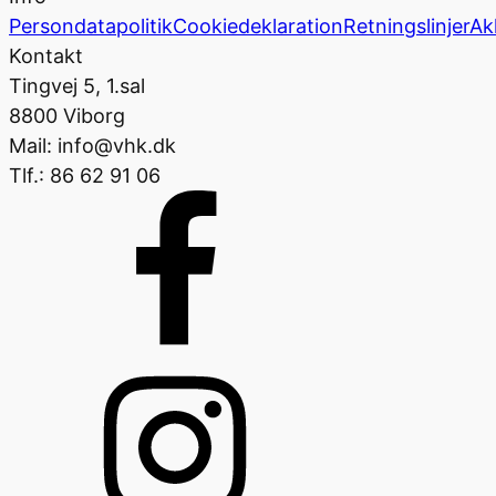
Persondatapolitik
Cookiedeklaration
Retningslinjer
Ak
Kontakt
Tingvej 5, 1.sal
8800 Viborg
Mail: info@vhk.dk
Tlf.: 86 62 91 06