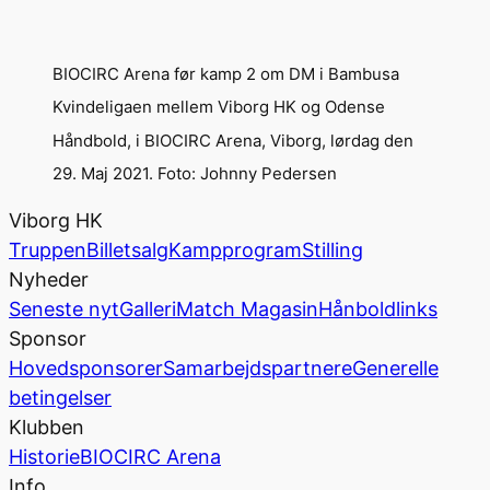
BIOCIRC Arena før kamp 2 om DM i Bambusa
Kvindeligaen mellem Viborg HK og Odense
Håndbold, i BIOCIRC Arena, Viborg, lørdag den
29. Maj 2021. Foto: Johnny Pedersen
Viborg HK
Truppen
Billetsalg
Kampprogram
Stilling
Nyheder
Seneste nyt
Galleri
Match Magasin
Hånboldlinks
Sponsor
Hovedsponsorer
Samarbejdspartnere
Generelle
betingelser
Klubben
Historie
BIOCIRC Arena
Info