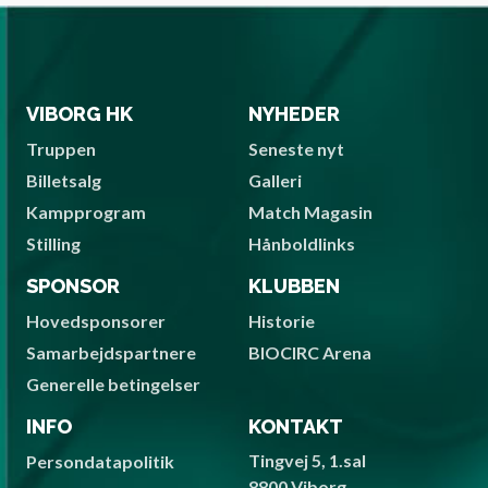
VIBORG HK
NYHEDER
Truppen
Seneste nyt
Billetsalg
Galleri
Kampprogram
Match Magasin
Stilling
Hånboldlinks
SPONSOR
KLUBBEN
Hovedsponsorer
Historie
Samarbejdspartnere
BIOCIRC Arena
Generelle betingelser
INFO
KONTAKT
Tingvej 5, 1.sal
Persondatapolitik
8800 Viborg