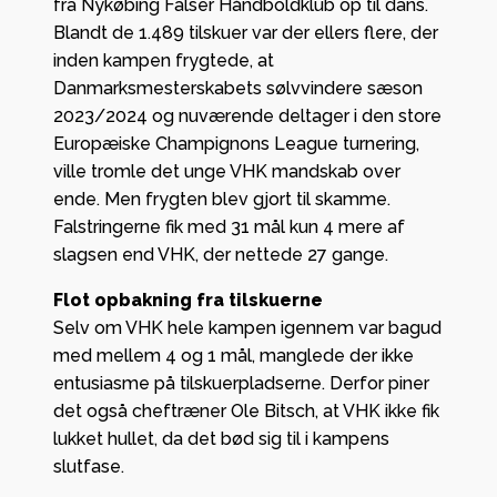
fra Nykøbing Falser Håndboldklub op til dans.
Blandt de 1.489 tilskuer var der ellers flere, der
inden kampen frygtede, at
Danmarksmesterskabets sølvvindere sæson
2023/2024 og nuværende deltager i den store
Europæiske Champignons League turnering,
ville tromle det unge VHK mandskab over
ende. Men frygten blev gjort til skamme.
Falstringerne fik med 31 mål kun 4 mere af
slagsen end VHK, der nettede 27 gange.
Flot opbakning fra tilskuerne
Selv om VHK hele kampen igennem var bagud
med mellem 4 og 1 mål, manglede der ikke
entusiasme på tilskuerpladserne. Derfor piner
det også cheftræner Ole Bitsch, at VHK ikke fik
lukket hullet, da det bød sig til i kampens
slutfase.