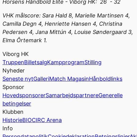
Horsens Håndbold Elite - Viborg HK: 26 - 32
VHK målscore: Sara Hald 8, Marielle Martinsen 4,
Camilla Degn 4, Henriette Hansen 4, Christina
Pedersen 4, Jana Mittún 4, Louise Søndergaard 3,
Elma Ôrtemark 1.
Viborg HK
Truppen
Billetsalg
Kampprogram
Stilling
Nyheder
Seneste nyt
Galleri
Match Magasin
Hånboldlinks
Sponsor
Hovedsponsorer
Samarbejdspartnere
Generelle
betingelser
Klubben
Historie
BIOCIRC Arena
Info
Persondatapolitik
Cookiedeklaration
Retningslinjer
Ak