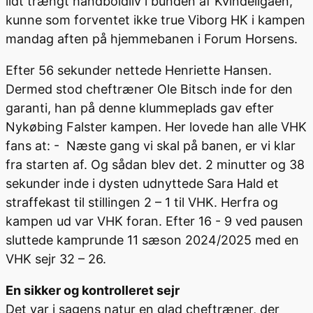
lidt trængt håndboldliv i bunden af Kvindeligaen,
kunne som forventet ikke true Viborg HK i kampen
mandag aften på hjemmebanen i Forum Horsens.
Efter 56 sekunder nettede Henriette Hansen.
Dermed stod cheftræner Ole Bitsch inde for den
garanti, han på denne klummeplads gav efter
Nykøbing Falster kampen. Her lovede han alle VHK
fans at: - Næste gang vi skal på banen, er vi klar
fra starten af. Og sådan blev det. 2 minutter og 38
sekunder inde i dysten udnyttede Sara Hald et
straffekast til stillingen 2 – 1 til VHK. Herfra og
kampen ud var VHK foran. Efter 16 - 9 ved pausen
sluttede kamprunde 11 sæson 2024/2025 med en
VHK sejr 32 – 26.
En sikker og kontrolleret sejr
Det var i sagens natur en glad cheftræner, der