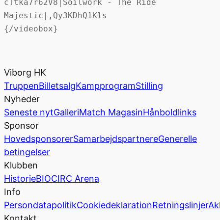
cTtka7r62V8|Soilwork - The Ride
Majestic|,Qy3KDhQ1Kls
{/videobox}
Viborg HK
Truppen
Billetsalg
Kampprogram
Stilling
Nyheder
Seneste nyt
Galleri
Match Magasin
Hånboldlinks
Sponsor
Hovedsponsorer
Samarbejdspartnere
Generelle
betingelser
Klubben
Historie
BIOCIRC Arena
Info
Persondatapolitik
Cookiedeklaration
Retningslinjer
Ak
Kontakt