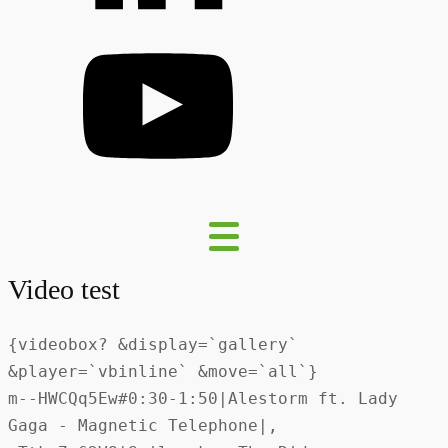
Video test
{videobox? &display=`gallery`
&player=`vbinline` &move=`all`}
m--HWCQq5Ew#0:30-1:50|Alestorm ft. Lady
Gaga - Magnetic Telephone|,