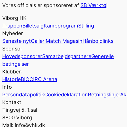
Vores officials er sponsoreret af
SB Værktøj
Viborg HK
Truppen
Billetsalg
Kampprogram
Stilling
Nyheder
Seneste nyt
Galleri
Match Magasin
Hånboldlinks
Sponsor
Hovedsponsorer
Samarbejdspartnere
Generelle
betingelser
Klubben
Historie
BIOCIRC Arena
Info
Persondatapolitik
Cookiedeklaration
Retningslinjer
Ak
Kontakt
Tingvej 5, 1.sal
8800 Viborg
Mail: info@vhk.dk