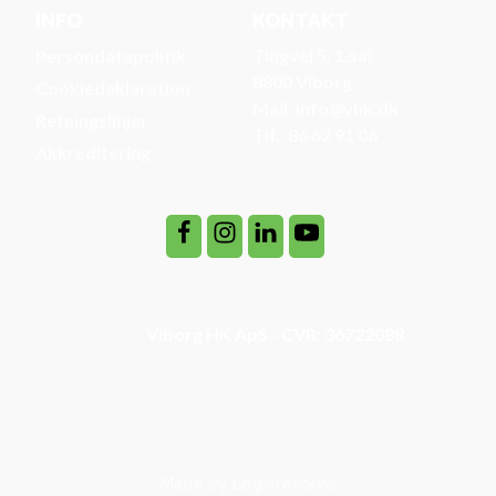
INFO
KONTAKT
Tingvej 5, 1.sal
Persondatapolitik
8800 Viborg
Cookiedeklaration
Mail: info@vhk.dk
Retningslinjer
Tlf.: 86 62 91 06
Akkreditering
Viborg HK ApS - CVR: 36722088
Made by Logicresolve