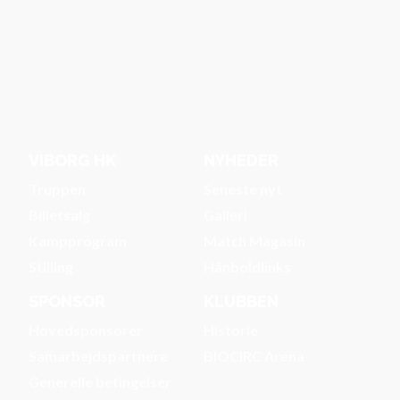
VIBORG HK
NYHEDER
Truppen
Seneste nyt
Billetsalg
Galleri
Kampprogram
Match Magasin
Stilling
Hånboldlinks
SPONSOR
KLUBBEN
Hovedsponsorer
Historie
Samarbejdspartnere
BIOCIRC Arena
Generelle betingelser