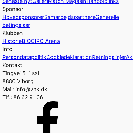
Seneste nyt
Galleri
Match Magasin
Hånboldlinks
Sponsor
Hovedsponsorer
Samarbejdspartnere
Generelle
betingelser
Klubben
Historie
BIOCIRC Arena
Info
Persondatapolitik
Cookiedeklaration
Retningslinjer
Ak
Kontakt
Tingvej 5, 1.sal
8800 Viborg
Mail: info@vhk.dk
Tlf.: 86 62 91 06