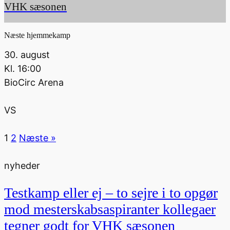
VHK sæsonen
Næste hjemmekamp
30. august
Kl.
16:00
BioCirc Arena
VS
1
2
Næste »
nyheder
Testkamp eller ej – to sejre i to opgør
mod mesterskabsaspiranter kollegaer
tegner godt for VHK sæsonen