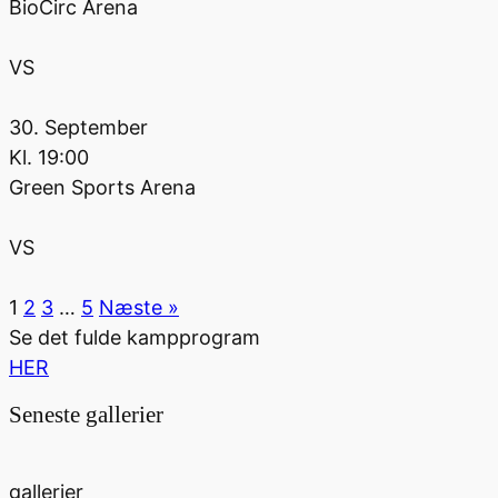
BioCirc Arena
VS
30. September
Kl.
19:00
Green Sports Arena
VS
1
2
3
…
5
Næste »
Se det fulde kampprogram
HER
Seneste gallerier
gallerier