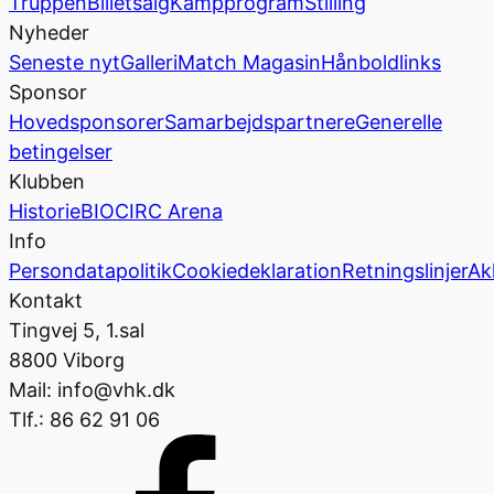
Truppen
Billetsalg
Kampprogram
Stilling
Nyheder
Seneste nyt
Galleri
Match Magasin
Hånboldlinks
Sponsor
Hovedsponsorer
Samarbejdspartnere
Generelle
betingelser
Klubben
Historie
BIOCIRC Arena
Info
Persondatapolitik
Cookiedeklaration
Retningslinjer
Ak
Kontakt
Tingvej 5, 1.sal
8800 Viborg
Mail: info@vhk.dk
Tlf.: 86 62 91 06