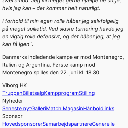
tværtimod. Jeg vil meget gerne hjælpe de unge,
hvis jeg kan – det kommer helt naturligt.
I forhold til min egen rolle håber jeg selvfølgelig
på meget spilletid. Ved sidste turnering havde jeg
en vigtig rolle defensivt, og det håber jeg, at jeg
kan få igen´.
Danmarks indledende kampe er mod Montenegro,
Italien og Argentina. Første kamp mod
Montenegro spilles den 22. juni kl. 18.30.
Viborg HK
Truppen
Billetsalg
Kampprogram
Stilling
Nyheder
Seneste nyt
Galleri
Match Magasin
Hånboldlinks
Sponsor
Hovedsponsorer
Samarbejdspartnere
Generelle