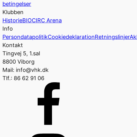
betingelser
Klubben
Historie
BIOCIRC Arena
Info
Persondatapolitik
Cookiedeklaration
Retningslinjer
Ak
Kontakt
Tingvej 5, 1.sal
8800 Viborg
Mail: info@vhk.dk
Tlf.: 86 62 91 06