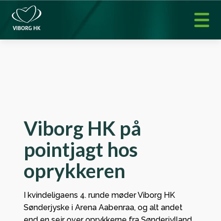
Viborg HK på
pointjagt hos
oprykkeren
I kvindeligaens 4. runde møder Viborg HK
Sønderjyske i Arena Aabenraa, og alt andet
end en sejr over oprykkerne fra Sønderjylland