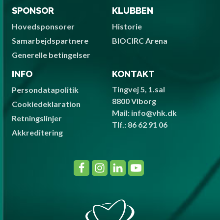
SPONSOR
KLUBBEN
Hovedsponsorer
Historie
Samarbejdspartnere
BIOCIRC Arena
Generelle betingelser
INFO
KONTAKT
Tingvej 5, 1.sal
Persondatapolitik
8800 Viborg
Cookiedeklaration
Mail: info@vhk.dk
Retningslinjer
Tlf.: 86 62 91 06
Akkreditering