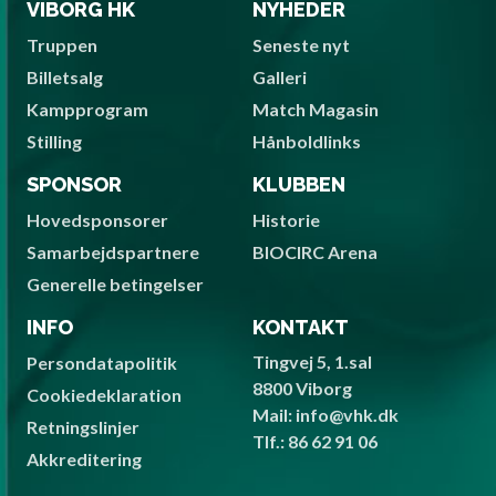
VIBORG HK
NYHEDER
Truppen
Seneste nyt
Billetsalg
Galleri
Kampprogram
Match Magasin
Stilling
Hånboldlinks
SPONSOR
KLUBBEN
Hovedsponsorer
Historie
Samarbejdspartnere
BIOCIRC Arena
Generelle betingelser
INFO
KONTAKT
Tingvej 5, 1.sal
Persondatapolitik
8800 Viborg
Cookiedeklaration
Mail: info@vhk.dk
Retningslinjer
Tlf.: 86 62 91 06
Akkreditering