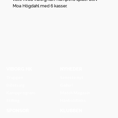
Moa Högdahl med 6 kasser.
VIBORG HK
NYHEDER
Truppen
Seneste nyt
Billetsalg
Galleri
Kampprogram
Match Magasin
Stilling
Hånboldlinks
SPONSOR
KLUBBEN