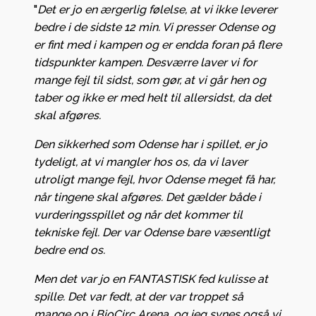
"
Det er jo en ærgerlig følelse, at vi ikke leverer
bedre i de sidste 12 min. Vi presser Odense og
er fint med i kampen og er endda foran på flere
tidspunkter kampen. Desværre laver vi for
mange fejl til sidst, som gør, at vi går hen og
taber og ikke er med helt til allersidst, da det
skal afgøres.
Den sikkerhed som Odense har i spillet, er jo
tydeligt, at vi mangler hos os, da vi laver
utroligt mange fejl, hvor Odense meget få har,
når tingene skal afgøres. Det gælder både i
vurderingsspillet og når det kommer til
tekniske fejl. Der var Odense bare væsentligt
bedre end os.
Men det var jo en FANTASTISK fed kulisse at
spille. Det var fedt, at der var troppet så
mange op i BioCirc Arena, og jeg synes også vi