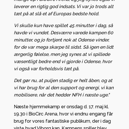
leverer en rigtig god indsats. Vi var jo trods alt
tæt på at slå et af Europas bedste hold.
Vi skulle kun have spillet 45 minutter i dag, så
havde vi vundet. Desværre varede kampen 60
minutter, og jo fortjent nok at Odense vinder,
for de var mega skarpe til sidst. Så igen en lidt
ærgerlig følelse, men jeg synes at vi spillede
væsentligt bedre end vi gjorde i Odense, hvor
vi også var forholdsvis tæt på.
Det gør nu, at puljen stadig er helt åben, og at
vi har brug for al den support og energi, vi kan
mobilisere, når det hedder NFH i næste uge."
Næste hjemmekamp er onsdag d. 17. maj kl.
19.30 i BioCirc Arena, hvor vi endnu engang får
brug for vores fantastiske publikum, der i dag
viste hvad Viborg kan. Kampens spiller blev