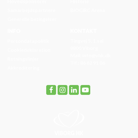
Hovedsponsorer
Historie
Samarbejdspartnere
BIOCIRC Arena
Generelle betingelser
INFO
KONTAKT
Tingvej 5, 1.sal
Persondatapolitik
8800 Viborg
Cookiedeklaration
Mail: info@vhk.dk
Retningslinjer
Tlf.: 86 62 91 06
Akkreditering