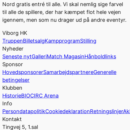
Nord gratis entré til alle. Vi skal nemlig sige farvel
til alle de spillere, der har kæmpet flot hele vejen
igennem, men som nu drager ud på andre eventyr.
Viborg HK
Truppen
Billetsalg
Kampprogram
Stilling
Nyheder
Seneste nyt
Galleri
Match Magasin
Hånboldlinks
Sponsor
Hovedsponsorer
Samarbejdspartnere
Generelle
betingelser
Klubben
Historie
BIOCIRC Arena
Info
Persondatapolitik
Cookiedeklaration
Retningslinjer
Ak
Kontakt
Tingvej 5, 1.sal