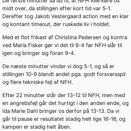
De første minutter så ud til, at NFH ville køre os
midt over, da stillingen efter kort tid var 5-1.
Derefter tog Jakob Vestergaard action med en klar
og kontant timeout, der ruskede liv i holdet.
Med et flot frikast af Christina Pedersen og kontra
ved Maria Fisker gør vi det til 6-4 før NFH slår til
igen og bringer sig foran 9-4.
De næste minutter vinder vi dog 5-1, og så er
stillingen 10-9 blandt andet pga. godt forsvarsspil
og flere tekniske fejl af NFH.
Efter 22 minutter står der 13-12 til NFH, men med
en angrebsfejl går det hurtigt i den anden ende, og
Ida Marie Dahl bringer os derfor på 13-13. Da vi
går til pause er resultatet stadig helt lige 16-16, og
kampen er stadig helt åben.