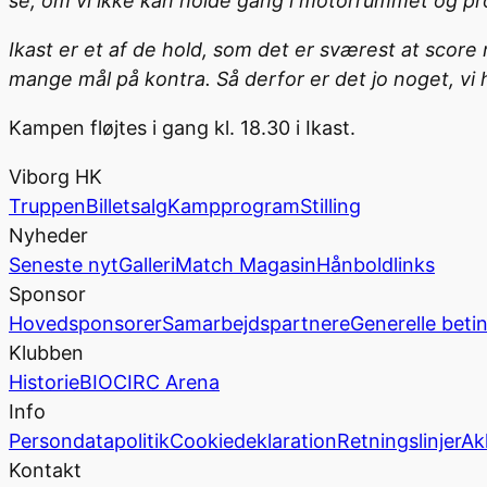
se, om vi ikke kan holde gang i motorrummet og pro
Ikast er et af de hold, som det er sværest at score m
mange mål på kontra. Så derfor er det jo noget, vi 
Kampen fløjtes i gang kl. 18.30 i Ikast.
Viborg HK
Truppen
Billetsalg
Kampprogram
Stilling
Nyheder
Seneste nyt
Galleri
Match Magasin
Hånboldlinks
Sponsor
Hovedsponsorer
Samarbejdspartnere
Generelle beti
Klubben
Historie
BIOCIRC Arena
Info
Persondatapolitik
Cookiedeklaration
Retningslinjer
Ak
Kontakt