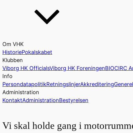
Om VHK
Historie
Pokalskabet
Klubben
Viborg HK Officials
Viborg HK Foreningen
BIOCIRC A
Info
Persondatapolitik
Retningslinjer
Akkreditering
Generel
Administration
Kontakt
Administration
Bestyrelsen
Vi skal holde gang i motorrumme