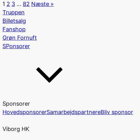
1
2
3
…
82
Næste »
Truppen
Billetsalg
Fanshop
Grøn Fornuft
SPonsorer
Sponsorer
Hovedsponsorer
Samarbejdspartnere
Bliv sponsor
Viborg HK