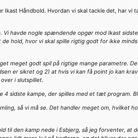
r Ikast Håndbold. Hvordan vi skal tackle det, har v
vi jo. Vi havde nogle spændende opgør mod Ikast sidst
t de hold, hvor vi skal spille rigtig godt for ikke m
et meget godt spil på rigtige mange parametre. Det s
adsen er sikret og 2) at hvis vi kan få point jo kan 
over i slutspillet.
de 4 sidste kampe, der spilles med et tæt program. 
ling, så vi må se. Det handler meget om, hvilket hold
old til den kamp nede i Esbjerg, så jeg forventer, at 