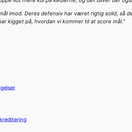
ppe lidt mere kul på kedlerne, og det bliver der og
ål imod. Deres defensiv har været rigtig solid, så det
har kigget på, hvordan vi kommer til at score mål."
ngelser
kreditering