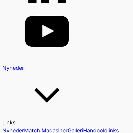
Nyheder
Links
Nyheder
Match Magasiner
Galleri
Håndboldlinks