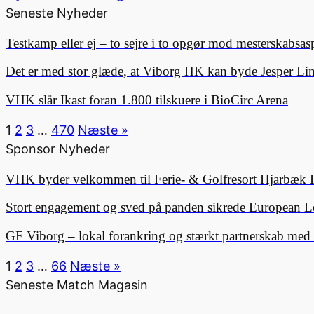
Seneste Nyheder
Testkamp eller ej – to sejre i to opgør mod mesterskabsa
Det er med stor glæde, at Viborg HK kan byde Jesper 
VHK slår Ikast foran 1.800 tilskuere i BioCirc Arena
1
2
3
…
470
Næste »
Sponsor Nyheder
VHK byder velkommen til Ferie- & Golfresort Hjarbæk 
Stort engagement og sved på panden sikrede European L
GF Viborg – lokal forankring og stærkt partnerskab me
1
2
3
…
66
Næste »
Seneste Match Magasin