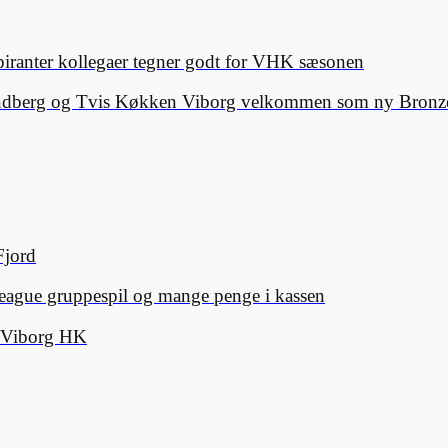
spiranter kollegaer tegner godt for VHK sæsonen
Lindberg og Tvis Køkken Viborg velkommen som ny Bronze
Fjord
eague gruppespil og mange penge i kassen
d Viborg HK