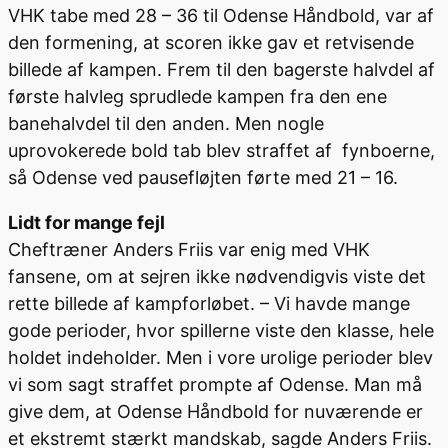
VHK tabe med 28 – 36 til Odense Håndbold, var af
den formening, at scoren ikke gav et retvisende
billede af kampen. Frem til den bagerste halvdel af
første halvleg sprudlede kampen fra den ene
banehalvdel til den anden. Men nogle
uprovokerede bold tab blev straffet af fynboerne,
så Odense ved pausefløjten førte med 21 – 16.
Lidt for mange fejl
Cheftræner Anders Friis var enig med VHK
fansene, om at sejren ikke nødvendigvis viste det
rette billede af kampforløbet. – Vi havde mange
gode perioder, hvor spillerne viste den klasse, hele
holdet indeholder. Men i vore urolige perioder blev
vi som sagt straffet prompte af Odense. Man må
give dem, at Odense Håndbold for nuværende er
et ekstremt stærkt mandskab, sagde Anders Friis.