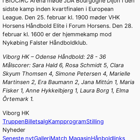
i BIOCIRC Arena møde JDA Bourgogne Dijon i den
sidste kamp inden kvartfinalen i European
League. Den 25. februar kl. 1900 møder VHK
Horsens Håndbold Elite i Forum Horsens. Den 28.
februar kl. 1600 er der hjemmekamp mod
Nykøbing Falster Håndboldklub.
Viborg HK
– Odense Håndbold: 28 - 36
Målscorer: Sara Hald
6, Rosa Schmidt 5, Clara
Skyum Thomsen 4, Simone Petersen 4, Marielle
Martinsen 2, Era Baumann 2, Jana Mittún 1, Maria
Fisker 1, Anne Hykkelbjerg 1, Laura Borg 1, Elma
Ôrtemark 1.
Viborg HK
Truppen
Billetsalg
Kampprogram
Stilling
Nyheder
Seneste nyt
Galleri
Match Magasin
Hånboldlinks