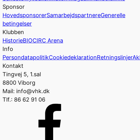
Sponsor
Hovedsponsorer
Samarbejdspartnere
Generelle
betingelser
Klubben
Historie
BIOCIRC Arena
Info
Persondatapolitik
Cookiedeklaration
Retningslinjer
Ak
Kontakt
Tingvej 5, 1.sal
8800 Viborg
Mail: info@vhk.dk
Tlf.: 86 62 91 06