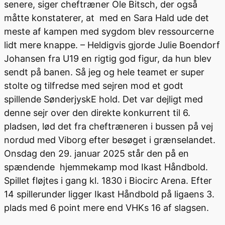
senere, siger cheftræner Ole Bitsch, der også
måtte konstaterer, at med en Sara Hald ude det
meste af kampen med sygdom blev ressourcerne
lidt mere knappe. – Heldigvis gjorde Julie Boendorf
Johansen fra U19 en rigtig god figur, da hun blev
sendt på banen. Så jeg og hele teamet er super
stolte og tilfredse med sejren mod et godt
spillende SønderjyskE hold. Det var dejligt med
denne sejr over den direkte konkurrent til 6.
pladsen, lød det fra cheftræneren i bussen på vej
nordud med Viborg efter besøget i grænselandet.
Onsdag den 29. januar 2025 står den på en
spændende hjemmekamp mod Ikast Håndbold.
Spillet fløjtes i gang kl. 1830 i Biocirc Arena. Efter
14 spillerunder ligger Ikast Håndbold på ligaens 3.
plads med 6 point mere end VHKs 16 af slagsen.