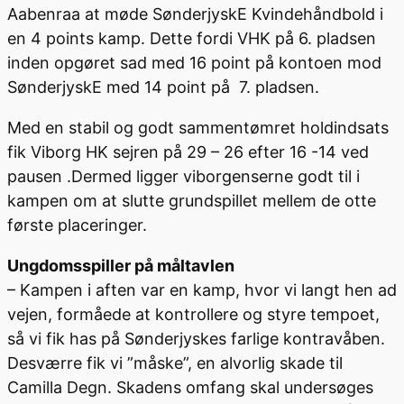
Aabenraa at møde SønderjyskE Kvindehåndbold i
en 4 points kamp. Dette fordi VHK på 6. pladsen
inden opgøret sad med 16 point på kontoen mod
SønderjyskE med 14 point på 7. pladsen.
Med en stabil og godt sammentømret holdindsats
fik Viborg HK sejren på 29 – 26 efter 16 -14 ved
pausen .Dermed ligger viborgenserne godt til i
kampen om at slutte grundspillet mellem de otte
første placeringer.
Ungdomsspiller på måltavlen
– Kampen i aften var en kamp, hvor vi langt hen ad
vejen, formåede at kontrollere og styre tempoet,
så vi fik has på Sønderjyskes farlige kontravåben.
Desværre fik vi ”måske”, en alvorlig skade til
Camilla Degn. Skadens omfang skal undersøges