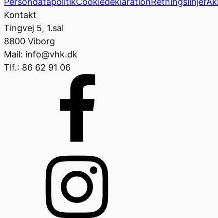
Persondatapolitik
Cookiedeklaration
Retningslinjer
Ak
Kontakt
Tingvej 5, 1.sal
8800 Viborg
Mail: info@vhk.dk
Tlf.: 86 62 91 06