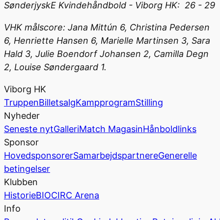
SønderjyskE Kvindehåndbold - Viborg HK: 26 - 29
VHK målscore: Jana Mittún 6, Christina Pedersen
6, Henriette Hansen 6, Marielle Martinsen 3, Sara
Hald 3, Julie Boendorf Johansen 2, Camilla Degn
2, Louise Søndergaard 1.
Viborg HK
Truppen
Billetsalg
Kampprogram
Stilling
Nyheder
Seneste nyt
Galleri
Match Magasin
Hånboldlinks
Sponsor
Hovedsponsorer
Samarbejdspartnere
Generelle
betingelser
Klubben
Historie
BIOCIRC Arena
Info